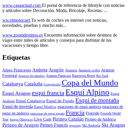
www.casaactual.com
El portal de referencia de lifestyle con noticias
y artículos sobre Decoración, Moda, Bricolaje, Recetas, ...
ww.elmotor.net
Tu web de coches en internet con noticias,
novedades, pruebas y mucho más...
www.zoomdestinos.es
Encuentra información sobre destinos de
viajes entre miles de artículos y consejos para disfrutar de tus
vacaciones y tiempo libre.
Etiquetas
Aragón
Andorra
Alpes Franceses
Aramon
Aramon
Aramon cerler
Formigal
Baqueira Beret
Aramon Javalambre
Aramon Panticosa
Boí Taüll
Copa del Mundo
Catalunya
Cataluña
Competición
Esquí Alpino
esqui francia
Esqui Aragon
Esquí
Esquí de montaña
Esquí Catalunya
Esquí de Fondo
Andorra
Esquí de travesía
Esquí Nórdico
estaciones de esqui andorra
estaciones de
Francia
Freeride
esqui en andorra
Freeride World
estaciones de esqui españa
Pirineo Catalán
Live Cam
Pirineo de Andorra
Tour
Juegos Olímpicos
Ski Aragon
Pirineo de Aragon
Pirineo Francés
Ski Andorra
reportaje