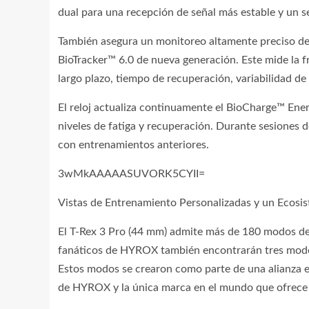
dual para una recepción de señal más estable y un se
También asegura un monitoreo altamente preciso de
BioTracker™ 6.0 de nueva generación. Este mide la f
largo plazo, tiempo de recuperación, variabilidad de 
El reloj actualiza continuamente el BioCharge™ Ener
niveles de fatiga y recuperación. Durante sesiones 
con entrenamientos anteriores.
3wMkAAAAASUVORK5CYII=
Vistas de Entrenamiento Personalizadas y un Ecosi
El T-Rex 3 Pro (44 mm) admite más de 180 modos depo
fanáticos de HYROX también encontrarán tres mo
Estos modos se crearon como parte de una alianza es
de HYROX y la única marca en el mundo que ofrece e