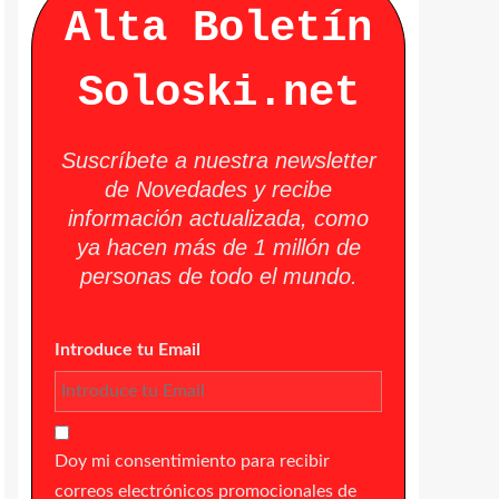
Alta Boletín
Soloski.net
Suscríbete a nuestra newsletter
de Novedades y recibe
información actualizada, como
ya hacen más de 1 millón de
personas de todo el mundo.
Introduce tu Email
Doy mi consentimiento para recibir
correos electrónicos promocionales de