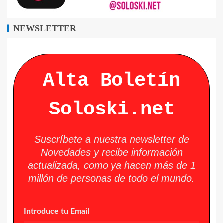
NEWSLETTER
Alta Boletín
Soloski.net
Suscríbete a nuestra newsletter de
Novedades y recibe información
actualizada, como ya hacen más de 1
millón de personas de todo el mundo.
Introduce tu Email