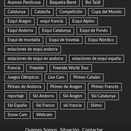
Aramon Panticosa
Baqueira Beret
Boí Taüll
Catalunya
Cataluña
Competición
Copa del Mundo
Esqui Aragon
esqui francia
Esquí Alpino
Esquí Andorra
Esquí Catalunya
Esquí de Fondo
Esquí de montaña
Esquí de travesía
Esquí Nórdico
estaciones de esqui andorra
estaciones de esqui en andorra
estaciones de esqui españa
Francia
Freeride
Freeride World Tour
Juegos Olímpicos
Live Cam
Pirineo Catalán
Pirineo de Andorra
Pirineo de Aragon
Pirineo Francés
reportaje
Ski Andorra
Ski Aragon
Ski Catalunya
Ski España
Ski France
ski francia
Skimo
Snow Cam
Webcam
Quienes Somos
Situación
Contactar