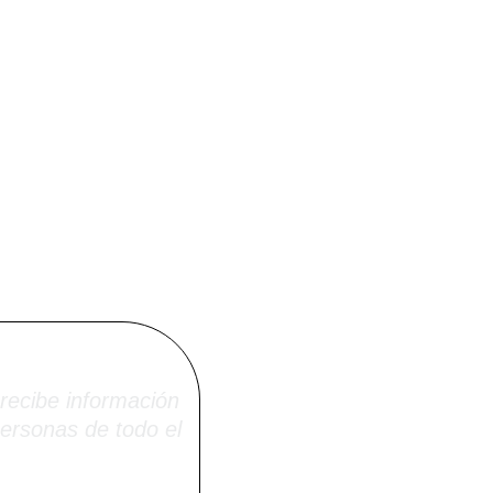
i.net
recibe información
ersonas de todo el