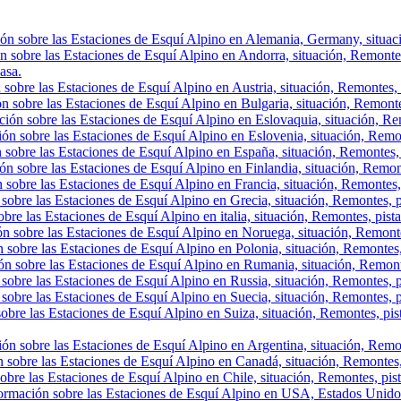
ón sobre las Estaciones de Esquí Alpino en Alemania, Germany, situació
n sobre las Estaciones de Esquí Alpino en Andorra, situación, Remontes, 
asa.
sobre las Estaciones de Esquí Alpino en Austria, situación, Remontes, p
n sobre las Estaciones de Esquí Alpino en Bulgaria, situación, Remontes,
ión sobre las Estaciones de Esquí Alpino en Eslovaquia, situación, Rem
ón sobre las Estaciones de Esquí Alpino en Eslovenia, situación, Remont
 sobre las Estaciones de Esquí Alpino en España, situación, Remontes, 
ón sobre las Estaciones de Esquí Alpino en Finlandia, situación, Remon
 sobre las Estaciones de Esquí Alpino en Francia, situación, Remontes,
sobre las Estaciones de Esquí Alpino en Grecia, situación, Remontes, p
bre las Estaciones de Esquí Alpino en italia, situación, Remontes, pist
ón sobre las Estaciones de Esquí Alpino en Noruega, situación, Remonte
 sobre las Estaciones de Esquí Alpino en Polonia, situación, Remontes,
ón sobre las Estaciones de Esquí Alpino en Rumania, situación, Remont
sobre las Estaciones de Esquí Alpino en Russia, situación, Remontes, p
sobre las Estaciones de Esquí Alpino en Suecia, situación, Remontes, p
obre las Estaciones de Esquí Alpino en Suiza, situación, Remontes, pis
ón sobre las Estaciones de Esquí Alpino en Argentina, situación, Remont
 sobre las Estaciones de Esquí Alpino en Canadá, situación, Remontes, p
obre las Estaciones de Esquí Alpino en Chile, situación, Remontes, pista
ormación sobre las Estaciones de Esquí Alpino en USA, Estados Unidos,