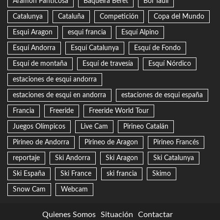
Aramon Panticosa
Baqueira Beret
Boí Taüll
Catalunya
Cataluña
Competición
Copa del Mundo
Esqui Aragon
esqui francia
Esquí Alpino
Esquí Andorra
Esquí Catalunya
Esquí de Fondo
Esquí de montaña
Esquí de travesía
Esquí Nórdico
estaciones de esqui andorra
estaciones de esqui en andorra
estaciones de esqui españa
Francia
Freeride
Freeride World Tour
Juegos Olímpicos
Live Cam
Pirineo Catalán
Pirineo de Andorra
Pirineo de Aragon
Pirineo Francés
reportaje
Ski Andorra
Ski Aragon
Ski Catalunya
Ski España
Ski France
ski francia
Skimo
Snow Cam
Webcam
Quienes Somos
Situación
Contactar