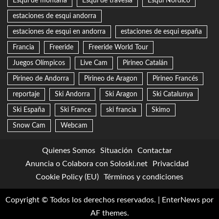
Esquí de montaña
Esquí de travesía
Esquí Nórdico
estaciones de esqui andorra
estaciones de esqui en andorra
estaciones de esqui españa
Francia
Freeride
Freeride World Tour
Juegos Olímpicos
Live Cam
Pirineo Catalán
Pirineo de Andorra
Pirineo de Aragon
Pirineo Francés
reportaje
Ski Andorra
Ski Aragon
Ski Catalunya
Ski España
Ski France
ski francia
Skimo
Snow Cam
Webcam
Quienes Somos
Situación
Contactar
Anuncia o Colabora con Soloski.net
Privacidad
Cookie Policy (EU)
Términos y condiciones
Copyright © Todos los derechos reservados.
|
EnterNews
por
AF themes.