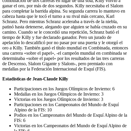
combinación de dos carreras en lugar de una sola, Killy volvió a
ganar el oro, por más de dos segundos. Killy necesitaba el Slalom
para completar la barrida alpina. Su segunda carrera lo mantuvo en
cabeza hasta que le tocó el turno a su rival más cercano, Karl
Schranz. Pero mientras Schranz aceleraba a través de la niebla,
patinó hasta detenerse, alegando que alguien se había cruzado en su
camino. Cuando se le concedió una repetición, Schranz batió el
tiempo de Killy y fue declarado ganador. Pero un jurado de
apelación lo descalificó por no pasar por una puerta y le otorgó el
oro a Killy. También ganó el título mundial en Combinada, entonces
una carrera «sobre el papel», -el campeón mundial en combinada se
determinaba «sobre el papel» por los resultados de las tres carreras
de Descenso, Slalom Gigante y Slalom-, pero premiado con
medallas por la Federación Internacional de Esquí (FIS).
Estadísticas de Jean-Claude Killy
Participaciones en los Juegos Olímpicos de Invierno: 6
Medallas en los Juegos Olímpicos de Invierno: 3
Victorias en los Juegos Olímpicos de Invierno: 3
Participaciones en los Campeonatos del Mundo de Esquí
Alpino de la FIS: 10
Podios en los Campeonatos del Mundo de Esquí Alpino de la
FIS: 6
Victorias en los Campeonatos del Mundo de Esquí Alpino de
la FIS: 6