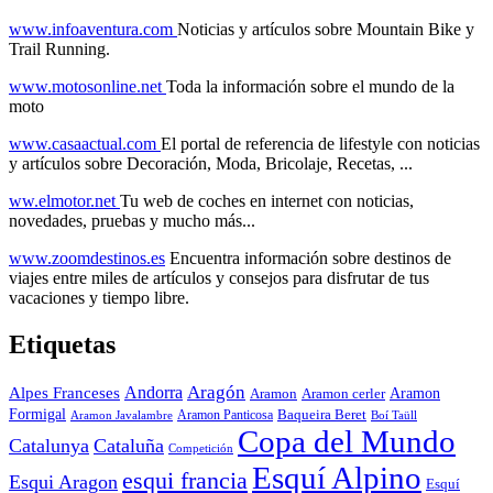
www.infoaventura.com
Noticias y artículos sobre Mountain Bike y
Trail Running.
www.motosonline.net
Toda la información sobre el mundo de la
moto
www.casaactual.com
El portal de referencia de lifestyle con noticias
y artículos sobre Decoración, Moda, Bricolaje, Recetas, ...
ww.elmotor.net
Tu web de coches en internet con noticias,
novedades, pruebas y mucho más...
www.zoomdestinos.es
Encuentra información sobre destinos de
viajes entre miles de artículos y consejos para disfrutar de tus
vacaciones y tiempo libre.
Etiquetas
Aragón
Andorra
Alpes Franceses
Aramon
Aramon
Aramon cerler
Formigal
Baqueira Beret
Aramon Javalambre
Aramon Panticosa
Boí Taüll
Copa del Mundo
Catalunya
Cataluña
Competición
Esquí Alpino
esqui francia
Esqui Aragon
Esquí