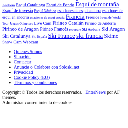
Esquí de montaña
Esquí Catalunya
Esquí de Fondo
Andorra
Esquí de travesía
Esquí Nórdico
estaciones de esqui andorra
estaciones de
Francia
Freeride
esqui en andorra
Freeride World
estaciones de esqui españa
Pirineo Catalán
Live Cam
Pirineo de Andorra
Tour
Juegos Olímpicos
Ski Aragon
Pirineo de Aragon
Pirineo Francés
Ski Andorra
reportaje
Ski France
ski francia
Skimo
Ski Catalunya
Ski España
Webcam
Snow Cam
Quienes Somos
Situación
Contactar
Anuncia o Colabora con Soloski.net
Privacidad
Cookie Policy (EU)
Términos y condiciones
Copyright © Todos los derechos reservados.
|
EnterNews
por AF
themes.
Administrar consentimiento de cookies