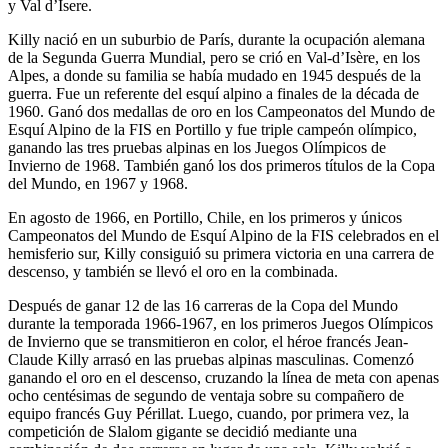
y Val d’Isere.
Killy nació en un suburbio de París, durante la ocupación alemana
de la Segunda Guerra Mundial, pero se crió en Val-d’Isère, en los
Alpes, a donde su familia se había mudado en 1945 después de la
guerra. Fue un referente del esquí alpino a finales de la década de
1960. Ganó dos medallas de oro en los Campeonatos del Mundo de
Esquí Alpino de la FIS en Portillo y fue triple campeón olímpico,
ganando las tres pruebas alpinas en los Juegos Olímpicos de
Invierno de 1968. También ganó los dos primeros títulos de la Copa
del Mundo, en 1967 y 1968.
En agosto de 1966, en Portillo, Chile, en los primeros y únicos
Campeonatos del Mundo de Esquí Alpino de la FIS celebrados en el
hemisferio sur, Killy consiguió su primera victoria en una carrera de
descenso, y también se llevó el oro en la combinada.
Después de ganar 12 de las 16 carreras de la Copa del Mundo
durante la temporada 1966-1967, en los primeros Juegos Olímpicos
de Invierno que se transmitieron en color, el héroe francés Jean-
Claude Killy arrasó en las pruebas alpinas masculinas. Comenzó
ganando el oro en el descenso, cruzando la línea de meta con apenas
ocho centésimas de segundo de ventaja sobre su compañero de
equipo francés Guy Périllat. Luego, cuando, por primera vez, la
competición de Slalom gigante se decidió mediante una