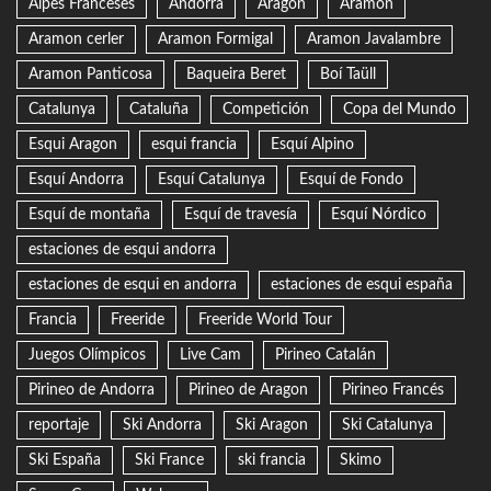
Alpes Franceses
Andorra
Aragón
Aramon
Aramon cerler
Aramon Formigal
Aramon Javalambre
Aramon Panticosa
Baqueira Beret
Boí Taüll
Catalunya
Cataluña
Competición
Copa del Mundo
Esqui Aragon
esqui francia
Esquí Alpino
Esquí Andorra
Esquí Catalunya
Esquí de Fondo
Esquí de montaña
Esquí de travesía
Esquí Nórdico
estaciones de esqui andorra
estaciones de esqui en andorra
estaciones de esqui españa
Francia
Freeride
Freeride World Tour
Juegos Olímpicos
Live Cam
Pirineo Catalán
Pirineo de Andorra
Pirineo de Aragon
Pirineo Francés
reportaje
Ski Andorra
Ski Aragon
Ski Catalunya
Ski España
Ski France
ski francia
Skimo