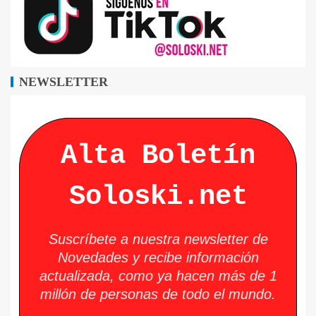
NEWSLETTER
Alta Boletín
Soloski.net
Suscríbete a nuestra newsletter de
Novedades y recibe información
actualizada, como ya hacen más de 1
millón de personas de todo el mundo.