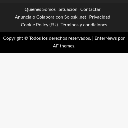
Quienes Somos
Situación
Contactar
Anuncia o Colabora con Soloski.net
Privacidad
Cookie Policy (EU)
Términos y condiciones
Copyright © Todos los derechos reservados.
|
EnterNews
por
AF themes.