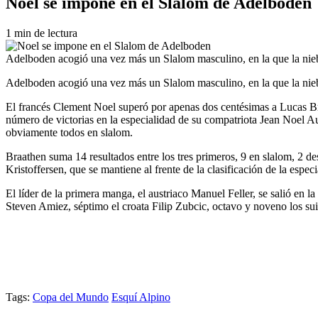
Noel se impone en el Slalom de Adelboden
1 min de lectura
Adelboden acogió una vez más un Slalom masculino, en la que la nieb
Adelboden acogió una vez más un Slalom masculino, en la que la nieb
El francés Clement Noel superó por apenas dos centésimas a Lucas Bra
número de victorias en la especialidad de su compatriota Jean Noel Au
obviamente todos en slalom.
Braathen suma 14 resultados entre los tres primeros, 9 en slalom, 2 de
Kristoffersen, que se mantiene al frente de la clasificación de la esp
El líder de la primera manga, el austriaco Manuel Feller, se salió en l
Steven Amiez, séptimo el croata Filip Zubcic, octavo y noveno los s
Tags:
Copa del Mundo
Esquí Alpino