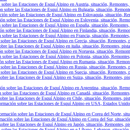
sobre las Estaciones de Esquí Alpino en Austria, situación, Remontes, p
n sobre las Estaciones de Esquí Alpino en Bulgaria, situación, Remontes,
ión sobre las Estaciones de Esquí Alpino en Eslovaquia, situación, Rem
ón sobre las Estaciones de Esquí Alpino en Eslovenia, situación, Remont
 sobre las Estaciones de Esquí Alpino en España, situación, Remontes, 
ón sobre las Estaciones de Esquí Alpino en Finlandia, situación, Remon
 sobre las Estaciones de Esquí Alpino en Francia, situación, Remontes,
sobre las Estaciones de Esquí Alpino en Grecia, situación, Remontes, p
bre las Estaciones de Esquí Alpino en italia, situación, Remontes, pist
ón sobre las Estaciones de Esquí Alpino en Noruega, situación, Remonte
 sobre las Estaciones de Esquí Alpino en Polonia, situación, Remontes,
ón sobre las Estaciones de Esquí Alpino en Rumania, situación, Remont
sobre las Estaciones de Esquí Alpino en Russia, situación, Remontes, p
sobre las Estaciones de Esquí Alpino en Suecia, situación, Remontes, p
obre las Estaciones de Esquí Alpino en Suiza, situación, Remontes, pis
ón sobre las Estaciones de Esquí Alpino en Argentina, situación, Remont
 sobre las Estaciones de Esquí Alpino en Canadá, situación, Remontes, p
obre las Estaciones de Esquí Alpino en Chile, situación, Remontes, pista
ormación sobre las Estaciones de Esquí Alpino en USA, Estados Unidos,
ormación sobre las Estaciones de Esquí Alpino en Corea del Norte, situa
mación sobre las Estaciones de Esquí Alpino en Corea del Sur, situación
obre las Estaciones de Esquí Alpino en Japón, situación, Remontes, pist
 sobre las Estaciones de Esquí Alpino en e Líbano, Lebanon, situación, 