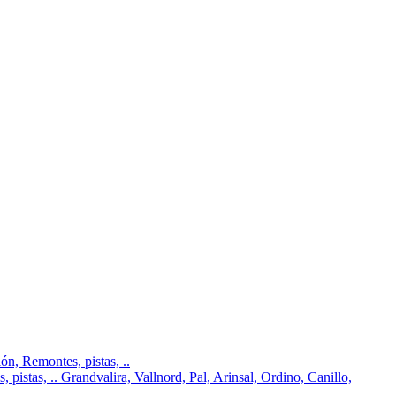
n, Remontes, pistas, ..
pistas, .. Grandvalira, Vallnord, Pal, Arinsal, Ordino, Canillo,