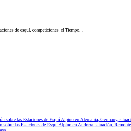
taciones de esquí, competiciones, el Tiempo,..
ón sobre las Estaciones de Esquí Alpino en Alemania, Germany, situació
n sobre las Estaciones de Esquí Alpino en Andorra, situación, Remontes, 
asa.