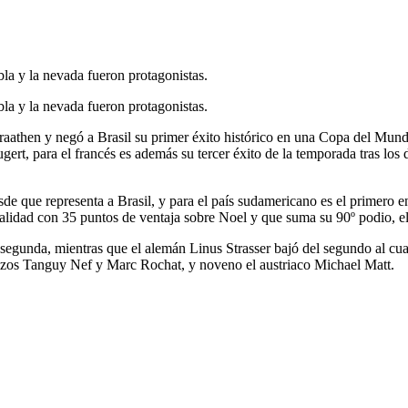
la y la nevada fueron protagonistas.
la y la nevada fueron protagonistas.
athen y negó a Brasil su primer éxito histórico en una Copa del Mundia
gert, para el francés es además su tercer éxito de la temporada tras lo
sde que representa a Brasil, y para el país sudamericano es el primero 
ecialidad con 35 puntos de ventaja sobre Noel y que suma su 90º podio, e
a segunda, mientras que el alemán Linus Strasser bajó del segundo al cua
uizos Tanguy Nef y Marc Rochat, y noveno el austriaco Michael Matt.