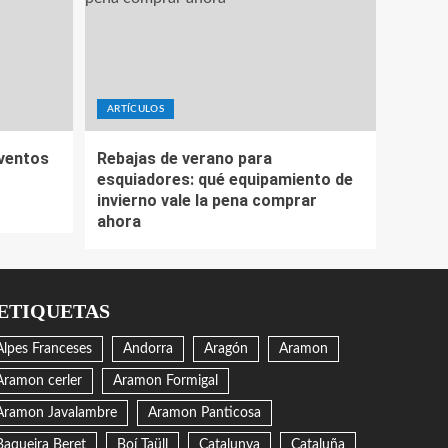
ARTÍCULOS
eventos
Rebajas de verano para
esquiadores: qué equipamiento de
invierno vale la pena comprar
ahora
ETIQUETAS
Alpes Franceses
Andorra
Aragón
Aramon
Aramon cerler
Aramon Formigal
Aramon Javalambre
Aramon Panticosa
Baqueira Beret
Boí Taüll
Catalunya
Cataluña