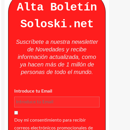
Alta Boletín
Soloski.net
Suscríbete a nuestra newsletter
de Novedades y recibe
información actualizada, como
ya hacen más de 1 millón de
personas de todo el mundo.
Introduce tu Email
Doy mi consentimiento para recibir
correos electrónicos promocionales de