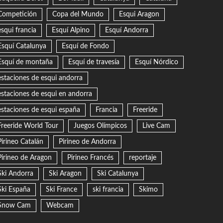
Competición
Copa del Mundo
Esqui Aragon
esqui francia
Esquí Alpino
Esquí Andorra
Esquí Catalunya
Esquí de Fondo
Esquí de montaña
Esquí de travesía
Esquí Nórdico
estaciones de esqui andorra
estaciones de esqui en andorra
estaciones de esqui españa
Francia
Freeride
Freeride World Tour
Juegos Olímpicos
Live Cam
Pirineo Catalán
Pirineo de Andorra
Pirineo de Aragon
Pirineo Francés
reportaje
Ski Andorra
Ski Aragon
Ski Catalunya
Ski España
Ski France
ski francia
Skimo
Snow Cam
Webcam