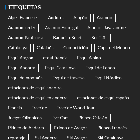
ETIQUETAS
Alpes Franceses
Andorra
Aragón
Aramon
Aramon cerler
Aramon Formigal
Aramon Javalambre
Aramon Panticosa
Baqueira Beret
Boí Taüll
Catalunya
Cataluña
Competición
Copa del Mundo
Esqui Aragon
esqui francia
Esquí Alpino
Esquí Andorra
Esquí Catalunya
Esquí de Fondo
Esquí de montaña
Esquí de travesía
Esquí Nórdico
estaciones de esqui andorra
estaciones de esqui en andorra
estaciones de esqui españa
Francia
Freeride
Freeride World Tour
Juegos Olímpicos
Live Cam
Pirineo Catalán
Pirineo de Andorra
Pirineo de Aragon
Pirineo Francés
reportaje
Ski Andorra
Ski Aragon
Ski Catalunya