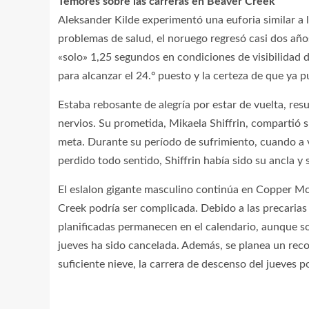
Temores sobre las carreras en Beaver Creek
Aleksander Kilde experimentó una euforia similar a 
problemas de salud, el noruego regresó casi dos año
«solo» 1,25 segundos en condiciones de visibilidad di
para alcanzar el 24.º puesto y la certeza de que ya p
Estaba rebosante de alegría por estar de vuelta, res
nervios. Su prometida, Mikaela Shiffrin, compartió s
meta. Durante su período de sufrimiento, cuando a 
perdido todo sentido, Shiffrin había sido su ancla y
El eslalon gigante masculino continúa en Copper Mo
Creek podría ser complicada. Debido a las precarias 
planificadas permanecen en el calendario, aunque so
jueves ha sido cancelada. Además, se planea un recor
suficiente nieve, la carrera de descenso del jueves p