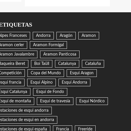
ETIQUETAS
Alpes Franceses
Andorra
Aragón
Aramon
Aramon cerler
Aramon Formigal
Aramon Javalambre
Aramon Panticosa
Baqueira Beret
Boí Taüll
Catalunya
Cataluña
Competición
Copa del Mundo
Esqui Aragon
esqui francia
Esquí Alpino
Esquí Andorra
Esquí Catalunya
Esquí de Fondo
Esquí de montaña
Esquí de travesía
Esquí Nórdico
estaciones de esqui andorra
estaciones de esqui en andorra
estaciones de esqui españa
Francia
Freeride