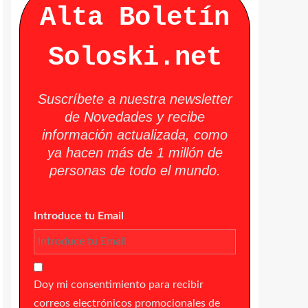
Alta Boletín
Soloski.net
Suscríbete a nuestra newsletter
de Novedades y recibe
información actualizada, como
ya hacen más de 1 millón de
personas de todo el mundo.
Introduce tu Email
Doy mi consentimiento para recibir
correos electrónicos promocionales de