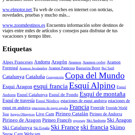
ww.elmotor.net
Tu web de coches en internet con noticias,
novedades, pruebas y mucho más...
www.zoomdestinos.es
Encuentra información sobre destinos de
viajes entre miles de artículos y consejos para disfrutar de tus
vacaciones y tiempo libre.
Etiquetas
Aragón
Andorra
Alpes Franceses
Aramon
Aramon
Aramon cerler
Formigal
Baqueira Beret
Aramon Javalambre
Aramon Panticosa
Boí Taüll
Copa del Mundo
Catalunya
Cataluña
Competición
Esquí Alpino
esqui francia
Esqui Aragon
Esquí
Esquí de montaña
Esquí Catalunya
Esquí de Fondo
Andorra
Esquí de travesía
Esquí Nórdico
estaciones de esqui andorra
estaciones de
Francia
Freeride
esqui en andorra
Freeride World
estaciones de esqui españa
Pirineo Catalán
Live Cam
Pirineo de Andorra
Tour
Juegos Olímpicos
Ski Aragon
Pirineo de Aragon
Pirineo Francés
Ski Andorra
reportaje
Ski France
ski francia
Skimo
Ski Catalunya
Ski España
Webcam
Snow Cam