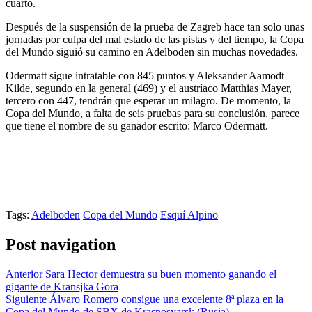
cuarto.
Después de la suspensión de la prueba de Zagreb hace tan solo unas
jornadas por culpa del mal estado de las pistas y del tiempo, la Copa
del Mundo siguió su camino en Adelboden sin muchas novedades.
Odermatt sigue intratable con 845 puntos y Aleksander Aamodt
Kilde, segundo en la general (469) y el austríaco Matthias Mayer,
tercero con 447, tendrán que esperar un milagro. De momento, la
Copa del Mundo, a falta de seis pruebas para su conclusión, parece
que tiene el nombre de su ganador escrito: Marco Odermatt.
Tags:
Adelboden
Copa del Mundo
Esquí Alpino
Post navigation
Anterior
Sara Hector demuestra su buen momento ganando el
gigante de Kransjka Gora
Siguiente
Álvaro Romero consigue una excelente 8ª plaza en la
Copa del Mundo de SBX de Krasnosyarsk (Rusia)