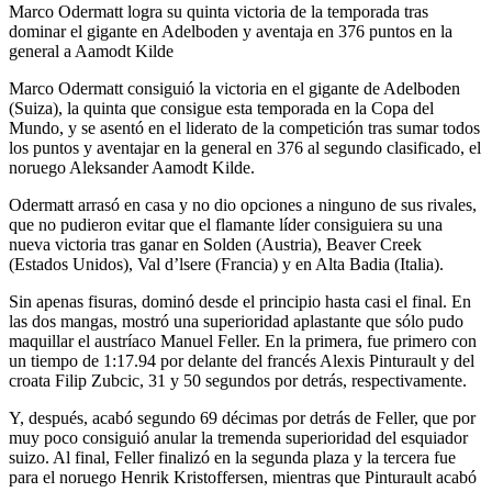
Marco Odermatt logra su quinta victoria de la temporada tras
dominar el gigante en Adelboden y aventaja en 376 puntos en la
general a Aamodt Kilde
Marco Odermatt consiguió la victoria en el gigante de Adelboden
(Suiza), la quinta que consigue esta temporada en la Copa del
Mundo, y se asentó en el liderato de la competición tras sumar todos
los puntos y aventajar en la general en 376 al segundo clasificado, el
noruego Aleksander Aamodt Kilde.
Odermatt arrasó en casa y no dio opciones a ninguno de sus rivales,
que no pudieron evitar que el flamante líder consiguiera su una
nueva victoria tras ganar en Solden (Austria), Beaver Creek
(Estados Unidos), Val d’lsere (Francia) y en Alta Badia (Italia).
Sin apenas fisuras, dominó desde el principio hasta casi el final. En
las dos mangas, mostró una superioridad aplastante que sólo pudo
maquillar el austríaco Manuel Feller. En la primera, fue primero con
un tiempo de 1:17.94 por delante del francés Alexis Pinturault y del
croata Filip Zubcic, 31 y 50 segundos por detrás, respectivamente.
Y, después, acabó segundo 69 décimas por detrás de Feller, que por
muy poco consiguió anular la tremenda superioridad del esquiador
suizo. Al final, Feller finalizó en la segunda plaza y la tercera fue
para el noruego Henrik Kristoffersen, mientras que Pinturault acabó