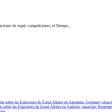
taciones de esquí, competiciones, el Tiempo,..
ón sobre las Estaciones de Esquí Alpino en Alemania, Germany, situació
n sobre las Estaciones de Esquí Alpino en Andorra, situación, Remontes, 
asa.