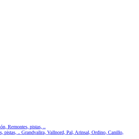
n, Remontes, pistas, ..
pistas, .. Grandvalira, Vallnord, Pal, Arinsal, Ordino, Canillo,