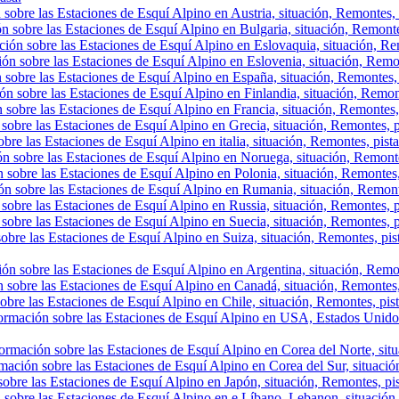
sobre las Estaciones de Esquí Alpino en Austria, situación, Remontes, p
n sobre las Estaciones de Esquí Alpino en Bulgaria, situación, Remontes,
ión sobre las Estaciones de Esquí Alpino en Eslovaquia, situación, Rem
ón sobre las Estaciones de Esquí Alpino en Eslovenia, situación, Remont
 sobre las Estaciones de Esquí Alpino en España, situación, Remontes, 
ón sobre las Estaciones de Esquí Alpino en Finlandia, situación, Remon
 sobre las Estaciones de Esquí Alpino en Francia, situación, Remontes,
sobre las Estaciones de Esquí Alpino en Grecia, situación, Remontes, p
bre las Estaciones de Esquí Alpino en italia, situación, Remontes, pist
ón sobre las Estaciones de Esquí Alpino en Noruega, situación, Remonte
 sobre las Estaciones de Esquí Alpino en Polonia, situación, Remontes,
ón sobre las Estaciones de Esquí Alpino en Rumania, situación, Remont
sobre las Estaciones de Esquí Alpino en Russia, situación, Remontes, p
sobre las Estaciones de Esquí Alpino en Suecia, situación, Remontes, p
obre las Estaciones de Esquí Alpino en Suiza, situación, Remontes, pis
ón sobre las Estaciones de Esquí Alpino en Argentina, situación, Remont
 sobre las Estaciones de Esquí Alpino en Canadá, situación, Remontes, p
obre las Estaciones de Esquí Alpino en Chile, situación, Remontes, pista
ormación sobre las Estaciones de Esquí Alpino en USA, Estados Unidos,
ormación sobre las Estaciones de Esquí Alpino en Corea del Norte, situa
mación sobre las Estaciones de Esquí Alpino en Corea del Sur, situación
obre las Estaciones de Esquí Alpino en Japón, situación, Remontes, pist
 sobre las Estaciones de Esquí Alpino en e Líbano, Lebanon, situación, 