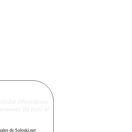
i.net
recibe información
ersonas de todo el
ales de Soloski.net