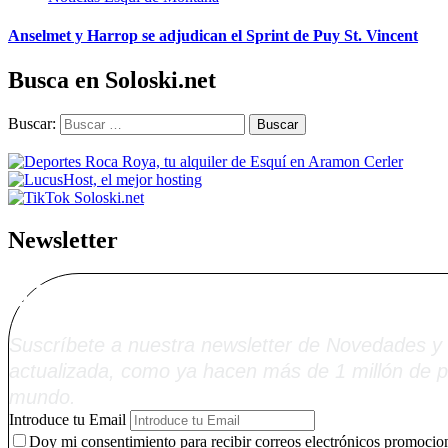
Anselmet y Harrop se adjudican el Sprint de Puy St. Vincent
Busca en Soloski.net
Buscar:
Newsletter
Alta Boletín Solosk
Suscríbete a nuestra newsletter de Novedades y 
actualizada, como ya hacen más de 1 millón de p
mundo.
Introduce tu Email
Doy mi consentimiento para recibir correos electrónicos promocion