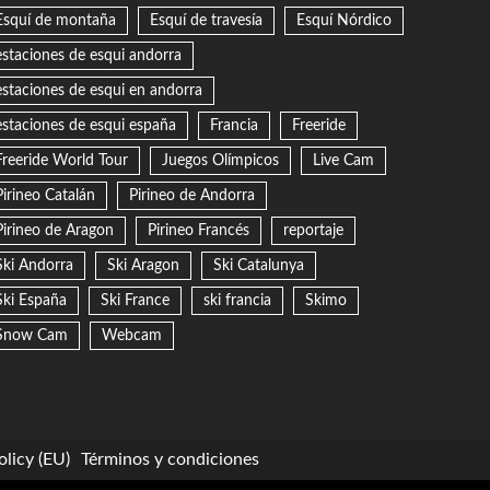
Esquí de montaña
Esquí de travesía
Esquí Nórdico
estaciones de esqui andorra
estaciones de esqui en andorra
estaciones de esqui españa
Francia
Freeride
Freeride World Tour
Juegos Olímpicos
Live Cam
Pirineo Catalán
Pirineo de Andorra
Pirineo de Aragon
Pirineo Francés
reportaje
Ski Andorra
Ski Aragon
Ski Catalunya
Ski España
Ski France
ski francia
Skimo
Snow Cam
Webcam
licy (EU)
Términos y condiciones