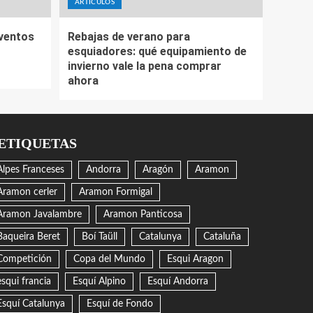
ARTÍCULOS
eventos
Rebajas de verano para
esquiadores: qué equipamiento de
invierno vale la pena comprar
ahora
ETIQUETAS
Alpes Franceses
Andorra
Aragón
Aramon
Aramon cerler
Aramon Formigal
Aramon Javalambre
Aramon Panticosa
Baqueira Beret
Boí Taüll
Catalunya
Cataluña
Competición
Copa del Mundo
Esqui Aragon
esqui francia
Esquí Alpino
Esquí Andorra
Esquí Catalunya
Esquí de Fondo