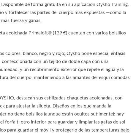
. Disponible de forma gratuita en su aplicación Oysho Training,
rio y fortalecer las partes del cuerpo más expuestas —como la
 más fuerza y ganas.
ta acolchada Primaloft® (139 €) cuentan con varios bolsillos
os colores: blanco, negro y rojo; Oysho pone especial énfasis
está confeccionada con un tejido de doble capa con una
humedad, y un recubrimiento exterior que repele el agua y la
atura del cuerpo, manteniendo a las amantes del esquí cómodas
 OYSHO, destacan sus estilizadas chaquetas acolchadas, con
ck para ajustar la silueta. Diseños en los que manda la
er no tiene bolsillos (aunque están ocultos sutilmente): hay
forfait; otro interior para guardar y limpiar las gafas de sol
mico para guardar el móvil y protegerlo de las temperaturas bajo