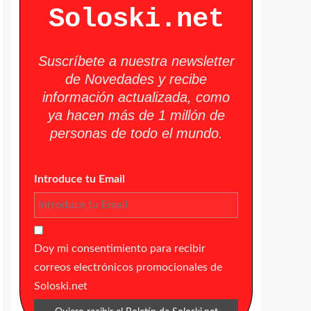
Soloski.net
Suscríbete a nuestra newsletter
de Novedades y recibe
información actualizada, como
ya hacen más de 1 millón de
personas de todo el mundo.
Introduce tu Email
Doy mi consentimiento para recibir
correos electrónicos promocionales de
Soloski.net