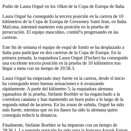
Podio de Laura Orgué en los 10km de la Copa de Europa de Italia
Laura Orgué ha conseguido la tercera posición en la carrera de 10
kilómetros de la Copa de Europa de Gressoney Saint Jean, en Italia.
Maí±ana, intentará mantener esta posición en la prueba de
persecución. El equipo masculino, continíºa progresando en las
carreras.
Este fin de semana el equipo de esquí­ de fondo se ha desplazado a
Italia para participar en dos carreras de la Copa de Europa. En la
primera jornada, la esquiadora Laura Orgué (Fischer) ha conseguido
una excelente tercera posición en la prueba de 10 kilómetros tras
llegar a meta con un tiempo de 29:58.3.
Laura Orgué ha empezado muy fuerte en la carrera, desde el inicio
ha conseguido tener buenas sensaciones e ir avanzando
rápidamente. A partir del kilómetro 5, la esquiadora alemana
yganadora de la prueba, Stefanie Boehler se ha enganchado a la
corredora catalana y han mantenido un buen pulso a lo largo de la
segunda mitad de lacarrera. En las zonas de subida, Orgué ha sido
más fuerte, mientras que en los llanos ha sido la alemana quien
conseguí­a reducir la distancia.
Finalmente, Stefanie Boehler se ha impuesto con un tiempo de
29:36.1. La segunda posición ha sido para la francesa Anouk Faivre,