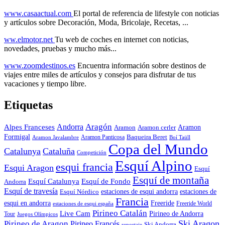
www.casaactual.com
El portal de referencia de lifestyle con noticias
y artículos sobre Decoración, Moda, Bricolaje, Recetas, ...
ww.elmotor.net
Tu web de coches en internet con noticias,
novedades, pruebas y mucho más...
www.zoomdestinos.es
Encuentra información sobre destinos de
viajes entre miles de artículos y consejos para disfrutar de tus
vacaciones y tiempo libre.
Etiquetas
Aragón
Andorra
Alpes Franceses
Aramon
Aramon
Aramon cerler
Formigal
Baqueira Beret
Aramon Javalambre
Aramon Panticosa
Boí Taüll
Copa del Mundo
Catalunya
Cataluña
Competición
Esquí Alpino
esqui francia
Esqui Aragon
Esquí
Esquí de montaña
Esquí Catalunya
Esquí de Fondo
Andorra
Esquí de travesía
Esquí Nórdico
estaciones de esqui andorra
estaciones de
Francia
Freeride
esqui en andorra
Freeride World
estaciones de esqui españa
Pirineo Catalán
Live Cam
Pirineo de Andorra
Tour
Juegos Olímpicos
Ski Aragon
Pirineo de Aragon
Pirineo Francés
Ski Andorra
reportaje