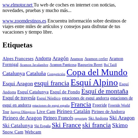
ww.elmotor.net
Tu web de coches en internet con noticias,
novedades, pruebas y mucho más...
www.zoomdestinos.es
Encuentra información sobre destinos de
viajes entre miles de artículos y consejos para disfrutar de tus
vacaciones y tiempo libre.
Etiquetas
Aragón
Andorra
Alpes Franceses
Aramon
Aramon
Aramon cerler
Formigal
Baqueira Beret
Aramon Javalambre
Aramon Panticosa
Boí Taüll
Copa del Mundo
Catalunya
Cataluña
Competición
Esquí Alpino
esqui francia
Esqui Aragon
Esquí
Esquí de montaña
Esquí Catalunya
Esquí de Fondo
Andorra
Esquí de travesía
Esquí Nórdico
estaciones de esqui andorra
estaciones de
Francia
Freeride
esqui en andorra
Freeride World
estaciones de esqui españa
Pirineo Catalán
Live Cam
Pirineo de Andorra
Tour
Juegos Olímpicos
Ski Aragon
Pirineo de Aragon
Pirineo Francés
Ski Andorra
reportaje
Ski France
ski francia
Skimo
Ski Catalunya
Ski España
Webcam
Snow Cam