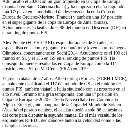
Adur acabó el 2020 con un gran 6º puesto en la Copa de Europa
disputada en Santa Caterina (Italia) y ha empezado el año logrando
una 17ª plaza en la modalidad de descenso en la en la Copa de
Europa de Orcieres-Merlette (Francia) y también una 19ª posición
en el super gigante de la copa de Europa de Zinal (Suiza).
Actualmente está clasificado el 98 del mundo en Descenso (DH) en
el ranking de puntos FIS.
Alex Puente (FCEH-CAEI), esquiador aranés de 26 años, es
especialista en slalom y gigante y debutó muy joven en unos Juegos
Olímpicos, concretamente en Sochi 2014. Actualmente es el 100 del
mundo en SL y el 135 en GS en el ranking de puntos FIS. Ha
conseguido buenos resultados en Copa de Europa como la 11ª
posición en el SL de Val Cenis (FRA) en 2019.
El joven catalán de 22 años, Albert Ortega Fornesa (FCEH-LMCE),
actualmente clasificado el 117 del mundo de GS en el ranking de
puntos FIS, también viajará a Italia siguiendo con su progreso en el
alto nivel. Terminó una gran temporada, con una 8ª posición en
Copa de Europa de 2020 en Sella Nevea (Italia) en Combinada
Alpina. En el gigante inaugural de la Copa del Mundo de Solden
(Austria) el pasado octubre, el catalán quedó a solo 88 centésimas
del corte para disputar la segunda manga. Es el más versátil de los
esquiadores RFEDI, dedicándose tanto a la velocidad como a las
disciplinas técnicas.