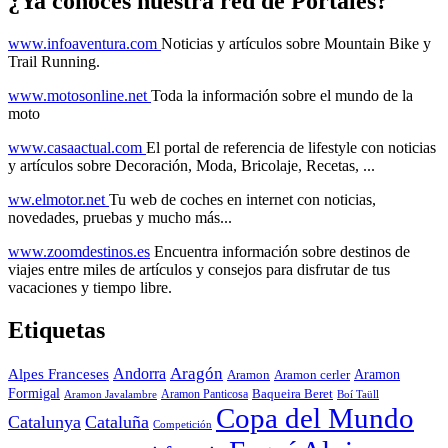
¿Ya conoces nuestra red de Portales?
www.infoaventura.com
Noticias y artículos sobre Mountain Bike y
Trail Running.
www.motosonline.net
Toda la información sobre el mundo de la
moto
www.casaactual.com
El portal de referencia de lifestyle con noticias
y artículos sobre Decoración, Moda, Bricolaje, Recetas, ...
ww.elmotor.net
Tu web de coches en internet con noticias,
novedades, pruebas y mucho más...
www.zoomdestinos.es
Encuentra información sobre destinos de
viajes entre miles de artículos y consejos para disfrutar de tus
vacaciones y tiempo libre.
Etiquetas
Aragón
Andorra
Alpes Franceses
Aramon
Aramon
Aramon cerler
Formigal
Baqueira Beret
Aramon Javalambre
Aramon Panticosa
Boí Taüll
Copa del Mundo
Catalunya
Cataluña
Competición