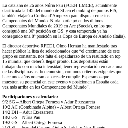
La catalana de 26 años Núria Pau (FCEH-LMCE), actualmente
clasificada la 145 del mundo de SL en el ranking de puntos FIS,
también viajará a Cortina d’Ampezzo para disputar en estos
Campeonatos del Mundo. Nuria participó en los últimos
Campeonatos Mundiales de 2019 en Are (Suecia), en los que
consiguió una 36º posición en GS, y esta temporada ya ha
conseguido una 8º posición en la Copa de Europa de Andalo (Italia).
El director deportivo RFEDI, Olmo Hernán ha manifestado tras
hacer pública la lista de seleccionados que “el crecimiento de este
grupo es constante, nos falta el espaldarazo de un resultado en top
15 mundial que debería llegar pronto. Los deportistas están
trabajando con mucha intensidad, tener representación en cada una
de las disciplinas así lo demuestra, con unos criterios exigentes que
hace unos años no eran capaces de cumplir. Esperamos que
muestren su potencial en este evento y posicionen a España cada
vez más arriba en los Campeonatos del Mundo”.
Participaciones y calendario:
9/2 SG – Albert Ortega Fornesa y Adur Etxezarreta
10/2 AC (Combinada Alpina) – Albert Ortega Fornesa
14/2 DH – Adur Etxezarreta
18/2 GS – Núria Pau
19/2 GS – Albert Ortega Fornesa
21/2 SL – Juan del Campo, Quim Salarich y Alex Puente