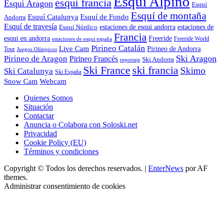
Esquí Alpino
esqui francia
Esqui Aragon
Esquí
Esquí de montaña
Esquí Catalunya
Esquí de Fondo
Andorra
Esquí de travesía
Esquí Nórdico
estaciones de esqui andorra
estaciones de
Francia
Freeride
esqui en andorra
Freeride World
estaciones de esqui españa
Pirineo Catalán
Live Cam
Pirineo de Andorra
Tour
Juegos Olímpicos
Ski Aragon
Pirineo de Aragon
Pirineo Francés
Ski Andorra
reportaje
Ski France
ski francia
Skimo
Ski Catalunya
Ski España
Webcam
Snow Cam
Quienes Somos
Situación
Contactar
Anuncia o Colabora con Soloski.net
Privacidad
Cookie Policy (EU)
Términos y condiciones
Copyright © Todos los derechos reservados.
|
EnterNews
por AF
themes.
Administrar consentimiento de cookies