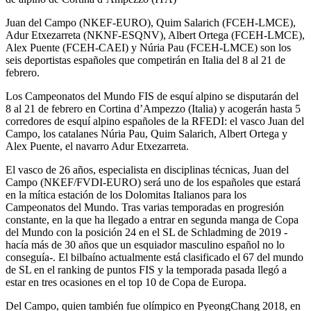
Juan del Campo (NKEF-EURO), Quim Salarich (FCEH-LMCE),
Adur Etxezarreta (NKNF-ESQNV), Albert Ortega (FCEH-LMCE),
Alex Puente (FCEH-CAEI) y Núria Pau (FCEH-LMCE) son los
seis deportistas españoles que competirán en Italia del 8 al 21 de
febrero.
Los Campeonatos del Mundo FIS de esquí alpino se disputarán del
8 al 21 de febrero en Cortina d’Ampezzo (Italia) y acogerán hasta 5
corredores de esquí alpino españoles de la RFEDI: el vasco Juan del
Campo, los catalanes Núria Pau, Quim Salarich, Albert Ortega y
Alex Puente, el navarro Adur Etxezarreta.
El vasco de 26 años, especialista en disciplinas técnicas, Juan del
Campo (NKEF/FVDI-EURO) será uno de los españoles que estará
en la mítica estación de los Dolomitas Italianos para los
Campeonatos del Mundo. Tras varias temporadas en progresión
constante, en la que ha llegado a entrar en segunda manga de Copa
del Mundo con la posición 24 en el SL de Schladming de 2019 -
hacía más de 30 años que un esquiador masculino español no lo
conseguía-. El bilbaíno actualmente está clasificado el 67 del mundo
de SL en el ranking de puntos FIS y la temporada pasada llegó a
estar en tres ocasiones en el top 10 de Copa de Europa.
Del Campo, quien también fue olímpico en PyeongChang 2018, en