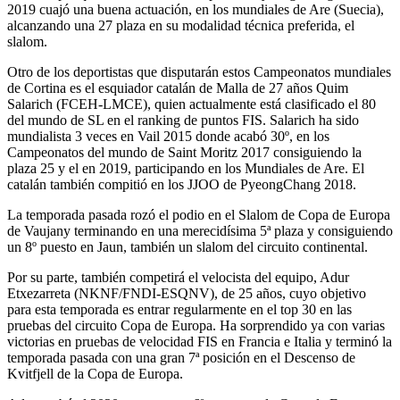
2019 cuajó una buena actuación, en los mundiales de Are (Suecia),
alcanzando una 27 plaza en su modalidad técnica preferida, el
slalom.
Otro de los deportistas que disputarán estos Campeonatos mundiales
de Cortina es el esquiador catalán de Malla de 27 años Quim
Salarich (FCEH-LMCE), quien actualmente está clasificado el 80
del mundo de SL en el ranking de puntos FIS. Salarich ha sido
mundialista 3 veces en Vail 2015 donde acabó 30º, en los
Campeonatos del mundo de Saint Moritz 2017 consiguiendo la
plaza 25 y el en 2019, participando en los Mundiales de Are. El
catalán también compitió en los JJOO de PyeongChang 2018.
La temporada pasada rozó el podio en el Slalom de Copa de Europa
de Vaujany terminando en una merecidísima 5ª plaza y consiguiendo
un 8º puesto en Jaun, también un slalom del circuito continental.
Por su parte, también competirá el velocista del equipo, Adur
Etxezarreta (NKNF/FNDI-ESQNV), de 25 años, cuyo objetivo
para esta temporada es entrar regularmente en el top 30 en las
pruebas del circuito Copa de Europa. Ha sorprendido ya con varias
victorias en pruebas de velocidad FIS en Francia e Italia y terminó la
temporada pasada con una gran 7ª posición en el Descenso de
Kvitfjell de la Copa de Europa.