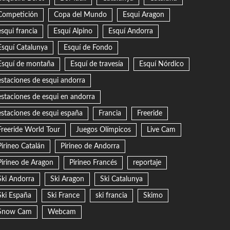
Competición
Copa del Mundo
Esqui Aragon
esqui francia
Esquí Alpino
Esquí Andorra
Esquí Catalunya
Esquí de Fondo
Esquí de montaña
Esquí de travesía
Esquí Nórdico
estaciones de esqui andorra
estaciones de esqui en andorra
estaciones de esqui españa
Francia
Freeride
Freeride World Tour
Juegos Olímpicos
Live Cam
Pirineo Catalán
Pirineo de Andorra
Pirineo de Aragon
Pirineo Francés
reportaje
Ski Andorra
Ski Aragon
Ski Catalunya
Ski España
Ski France
ski francia
Skimo
Snow Cam
Webcam