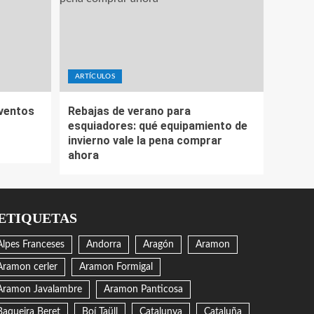
ARTÍCULOS
eventos
Rebajas de verano para
esquiadores: qué equipamiento de
invierno vale la pena comprar
ahora
ETIQUETAS
Alpes Franceses
Andorra
Aragón
Aramon
Aramon cerler
Aramon Formigal
Aramon Javalambre
Aramon Panticosa
Baqueira Beret
Boí Taüll
Catalunya
Cataluña