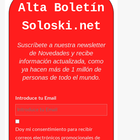
Alta Boletín
Soloski.net
Suscríbete a nuestra newsletter
de Novedades y recibe
información actualizada, como
ya hacen más de 1 millón de
personas de todo el mundo.
Introduce tu Email
Doy mi consentimiento para recibir
correos electrónicos promocionales de