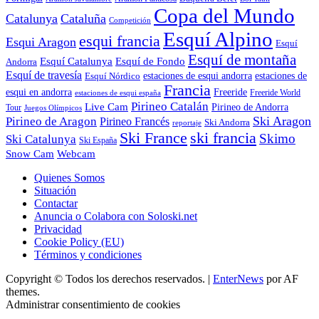
Copa del Mundo
Catalunya
Cataluña
Competición
Esquí Alpino
esqui francia
Esqui Aragon
Esquí
Esquí de montaña
Esquí Catalunya
Esquí de Fondo
Andorra
Esquí de travesía
Esquí Nórdico
estaciones de esqui andorra
estaciones de
Francia
Freeride
esqui en andorra
Freeride World
estaciones de esqui españa
Pirineo Catalán
Live Cam
Pirineo de Andorra
Tour
Juegos Olímpicos
Ski Aragon
Pirineo de Aragon
Pirineo Francés
Ski Andorra
reportaje
Ski France
ski francia
Skimo
Ski Catalunya
Ski España
Webcam
Snow Cam
Quienes Somos
Situación
Contactar
Anuncia o Colabora con Soloski.net
Privacidad
Cookie Policy (EU)
Términos y condiciones
Copyright © Todos los derechos reservados.
|
EnterNews
por AF
themes.
Administrar consentimiento de cookies