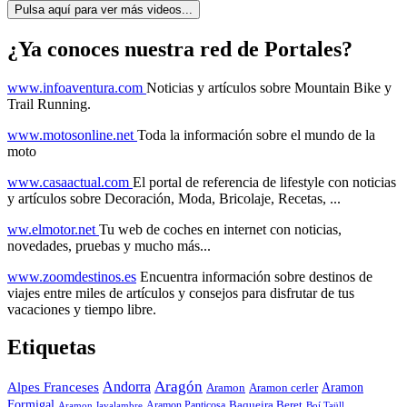
Pulsa aquí para ver más videos...
¿Ya conoces nuestra red de Portales?
www.infoaventura.com
Noticias y artículos sobre Mountain Bike y
Trail Running.
www.motosonline.net
Toda la información sobre el mundo de la
moto
www.casaactual.com
El portal de referencia de lifestyle con noticias
y artículos sobre Decoración, Moda, Bricolaje, Recetas, ...
ww.elmotor.net
Tu web de coches en internet con noticias,
novedades, pruebas y mucho más...
www.zoomdestinos.es
Encuentra información sobre destinos de
viajes entre miles de artículos y consejos para disfrutar de tus
vacaciones y tiempo libre.
Etiquetas
Aragón
Andorra
Alpes Franceses
Aramon
Aramon
Aramon cerler
Formigal
Baqueira Beret
Aramon Javalambre
Aramon Panticosa
Boí Taüll