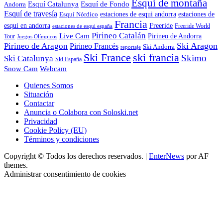
Esquí de montaña
Esquí Catalunya
Esquí de Fondo
Andorra
Esquí de travesía
Esquí Nórdico
estaciones de esqui andorra
estaciones de
Francia
Freeride
esqui en andorra
Freeride World
estaciones de esqui españa
Pirineo Catalán
Live Cam
Pirineo de Andorra
Tour
Juegos Olímpicos
Ski Aragon
Pirineo de Aragon
Pirineo Francés
Ski Andorra
reportaje
Ski France
ski francia
Skimo
Ski Catalunya
Ski España
Webcam
Snow Cam
Quienes Somos
Situación
Contactar
Anuncia o Colabora con Soloski.net
Privacidad
Cookie Policy (EU)
Términos y condiciones
Copyright © Todos los derechos reservados.
|
EnterNews
por AF
themes.
Administrar consentimiento de cookies