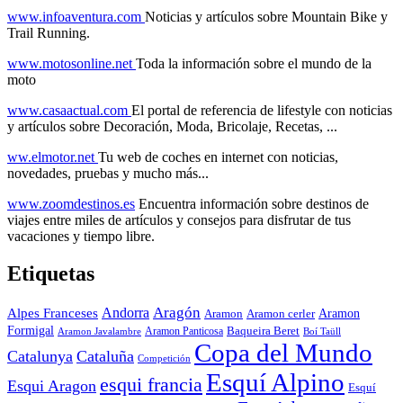
www.infoaventura.com
Noticias y artículos sobre Mountain Bike y
Trail Running.
www.motosonline.net
Toda la información sobre el mundo de la
moto
www.casaactual.com
El portal de referencia de lifestyle con noticias
y artículos sobre Decoración, Moda, Bricolaje, Recetas, ...
ww.elmotor.net
Tu web de coches en internet con noticias,
novedades, pruebas y mucho más...
www.zoomdestinos.es
Encuentra información sobre destinos de
viajes entre miles de artículos y consejos para disfrutar de tus
vacaciones y tiempo libre.
Etiquetas
Aragón
Andorra
Alpes Franceses
Aramon
Aramon
Aramon cerler
Formigal
Baqueira Beret
Aramon Javalambre
Aramon Panticosa
Boí Taüll
Copa del Mundo
Catalunya
Cataluña
Competición
Esquí Alpino
esqui francia
Esqui Aragon
Esquí