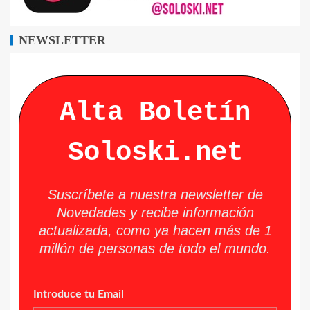
NEWSLETTER
Alta Boletín
Soloski.net
Suscríbete a nuestra newsletter de
Novedades y recibe información
actualizada, como ya hacen más de 1
millón de personas de todo el mundo.
Introduce tu Email