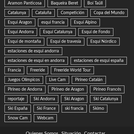
Aramon Panticosa
Baqueira Beret
Boí Taüll
Catalunya
Cataluña
Competición
Copa del Mundo
Esqui Aragon
esqui francia
Esquí Alpino
Esquí Andorra
Esquí Catalunya
Esquí de Fondo
Esquí de montaña
Esquí de travesía
Esquí Nórdico
estaciones de esqui andorra
estaciones de esqui en andorra
estaciones de esqui españa
Francia
Freeride
Freeride World Tour
Juegos Olímpicos
Live Cam
Pirineo Catalán
Pirineo de Andorra
Pirineo de Aragon
Pirineo Francés
reportaje
Ski Andorra
Ski Aragon
Ski Catalunya
Ski España
Ski France
ski francia
Skimo
Snow Cam
Webcam
Quienes Somos
Situación
Contactar