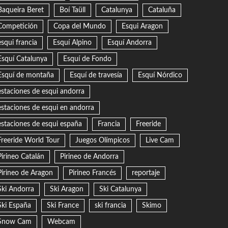
Baqueira Beret
Boí Taüll
Catalunya
Cataluña
Competición
Copa del Mundo
Esqui Aragon
esqui francia
Esquí Alpino
Esquí Andorra
Esquí Catalunya
Esquí de Fondo
Esquí de montaña
Esquí de travesía
Esquí Nórdico
estaciones de esqui andorra
estaciones de esqui en andorra
estaciones de esqui españa
Francia
Freeride
Freeride World Tour
Juegos Olímpicos
Live Cam
Pirineo Catalán
Pirineo de Andorra
Pirineo de Aragon
Pirineo Francés
reportaje
Ski Andorra
Ski Aragon
Ski Catalunya
Ski España
Ski France
ski francia
Skimo
Snow Cam
Webcam