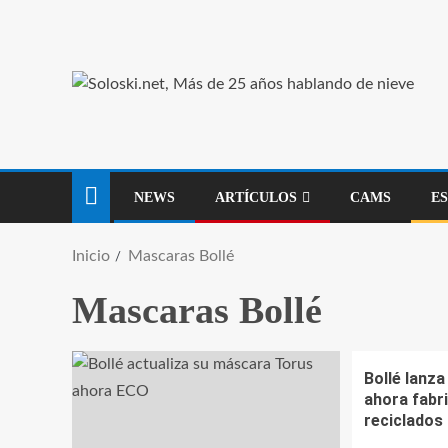
NEWS
ARTÍCULOS
CAMS
E
Inicio
Mascaras Bollé
Mascaras Bollé
Bollé lanz
ahora fabr
reciclados