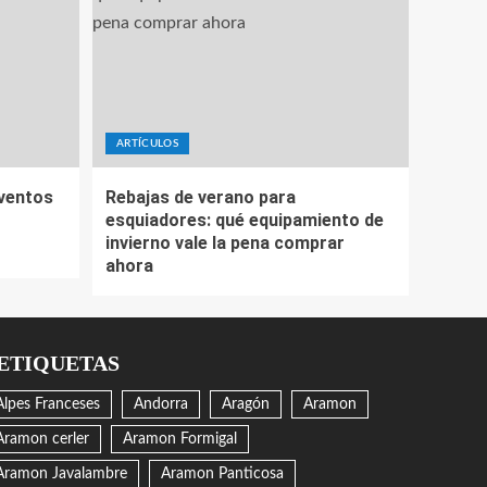
ARTÍCULOS
eventos
Rebajas de verano para
esquiadores: qué equipamiento de
invierno vale la pena comprar
ahora
ETIQUETAS
Alpes Franceses
Andorra
Aragón
Aramon
Aramon cerler
Aramon Formigal
Aramon Javalambre
Aramon Panticosa