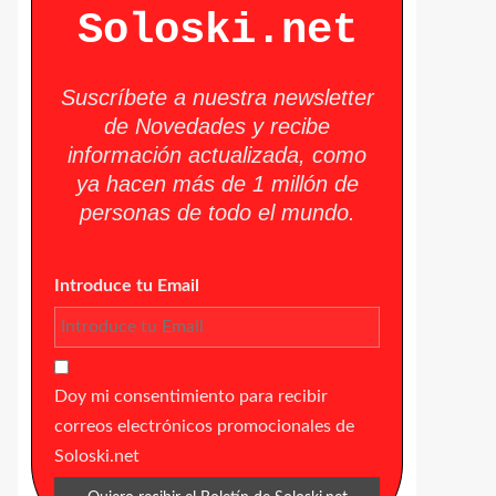
Soloski.net
Suscríbete a nuestra newsletter
de Novedades y recibe
información actualizada, como
ya hacen más de 1 millón de
personas de todo el mundo.
Introduce tu Email
Doy mi consentimiento para recibir
correos electrónicos promocionales de
Soloski.net