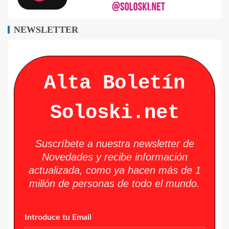
NEWSLETTER
Alta Boletín
Soloski.net
Suscríbete a nuestra newsletter de
Novedades y recibe información
actualizada, como ya hacen más de 1
millón de personas de todo el mundo.
Introduce tu Email