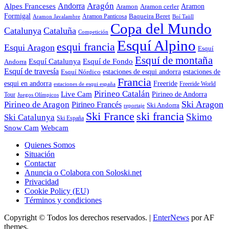
Aragón
Andorra
Alpes Franceses
Aramon
Aramon
Aramon cerler
Formigal
Baqueira Beret
Aramon Javalambre
Aramon Panticosa
Boí Taüll
Copa del Mundo
Catalunya
Cataluña
Competición
Esquí Alpino
esqui francia
Esqui Aragon
Esquí
Esquí de montaña
Esquí Catalunya
Esquí de Fondo
Andorra
Esquí de travesía
Esquí Nórdico
estaciones de esqui andorra
estaciones de
Francia
Freeride
esqui en andorra
Freeride World
estaciones de esqui españa
Pirineo Catalán
Live Cam
Pirineo de Andorra
Tour
Juegos Olímpicos
Ski Aragon
Pirineo de Aragon
Pirineo Francés
Ski Andorra
reportaje
Ski France
ski francia
Skimo
Ski Catalunya
Ski España
Webcam
Snow Cam
Quienes Somos
Situación
Contactar
Anuncia o Colabora con Soloski.net
Privacidad
Cookie Policy (EU)
Términos y condiciones
Copyright © Todos los derechos reservados.
|
EnterNews
por AF
themes.