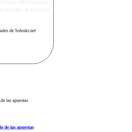
recibe información
ersonas de todo el
ales de Soloski.net
o de las apuestas