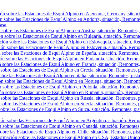
ón sobre las Estaciones de Esquí Alpino en Alemania, Germany, situació
n sobre las Estaciones de Esquí Alpino en Andorra, situación, Remontes, 
asa.
sobre las Estaciones de Esquí Alpino en Austria, situación, Remontes, p
n sobre las Estaciones de Esquí Alpino en Bulgaria, situación, Remontes,
ión sobre las Estaciones de Esquí Alpino en Eslovaquia, situación, Rem
ón sobre las Estaciones de Esquí Alpino en Eslovenia, situación, Remont
 sobre las Estaciones de Esquí Alpino en España, situación, Remontes, 
ón sobre las Estaciones de Esquí Alpino en Finlandia, situación, Remon
 sobre las Estaciones de Esquí Alpino en Francia, situación, Remontes,
sobre las Estaciones de Esquí Alpino en Grecia, situación, Remontes, p
bre las Estaciones de Esquí Alpino en italia, situación, Remontes, pist
ón sobre las Estaciones de Esquí Alpino en Noruega, situación, Remonte
 sobre las Estaciones de Esquí Alpino en Polonia, situación, Remontes,
ón sobre las Estaciones de Esquí Alpino en Rumania, situación, Remont
sobre las Estaciones de Esquí Alpino en Russia, situación, Remontes, p
sobre las Estaciones de Esquí Alpino en Suecia, situación, Remontes, p
obre las Estaciones de Esquí Alpino en Suiza, situación, Remontes, pis
ón sobre las Estaciones de Esquí Alpino en Argentina, situación, Remont
 sobre las Estaciones de Esquí Alpino en Canadá, situación, Remontes, p
obre las Estaciones de Esquí Alpino en Chile, situación, Remontes, pista
ormación sobre las Estaciones de Esquí Alpino en USA, Estados Unidos,