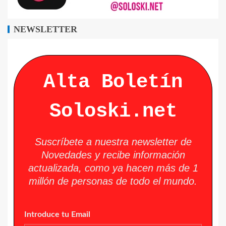
NEWSLETTER
Alta Boletín
Soloski.net
Suscríbete a nuestra newsletter de
Novedades y recibe información
actualizada, como ya hacen más de 1
millón de personas de todo el mundo.
Introduce tu Email