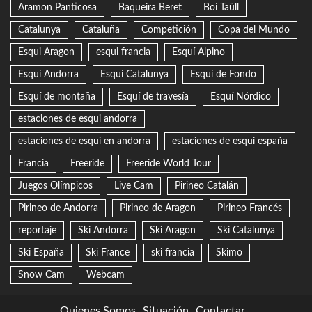
Aramon Panticosa
Baqueira Beret
Boí Taüll
Catalunya
Cataluña
Competición
Copa del Mundo
Esqui Aragon
esqui francia
Esquí Alpino
Esquí Andorra
Esquí Catalunya
Esquí de Fondo
Esquí de montaña
Esquí de travesía
Esquí Nórdico
estaciones de esqui andorra
estaciones de esqui en andorra
estaciones de esqui españa
Francia
Freeride
Freeride World Tour
Juegos Olímpicos
Live Cam
Pirineo Catalán
Pirineo de Andorra
Pirineo de Aragon
Pirineo Francés
reportaje
Ski Andorra
Ski Aragon
Ski Catalunya
Ski España
Ski France
ski francia
Skimo
Snow Cam
Webcam
Quienes Somos
Situación
Contactar