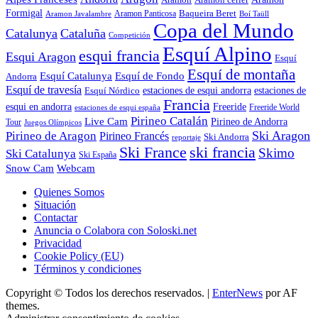
Formigal
Baqueira Beret
Aramon Javalambre
Aramon Panticosa
Boí Taüll
Copa del Mundo
Catalunya
Cataluña
Competición
Esquí Alpino
esqui francia
Esqui Aragon
Esquí
Esquí de montaña
Esquí Catalunya
Esquí de Fondo
Andorra
Esquí de travesía
Esquí Nórdico
estaciones de esqui andorra
estaciones de
Francia
Freeride
esqui en andorra
Freeride World
estaciones de esqui españa
Pirineo Catalán
Live Cam
Pirineo de Andorra
Tour
Juegos Olímpicos
Ski Aragon
Pirineo de Aragon
Pirineo Francés
Ski Andorra
reportaje
Ski France
ski francia
Skimo
Ski Catalunya
Ski España
Webcam
Snow Cam
Quienes Somos
Situación
Contactar
Anuncia o Colabora con Soloski.net
Privacidad
Cookie Policy (EU)
Términos y condiciones
Copyright © Todos los derechos reservados.
|
EnterNews
por AF
themes.