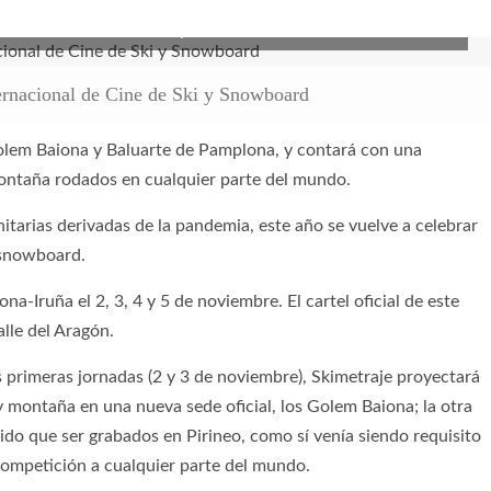
ernacional de Cine de Ski y Snowboard
nternacional de Cine de Ski y Snowboard
 Golem Baiona y Baluarte de Pamplona, y contará con una
montaña rodados en cualquier parte del mundo.
nitarias derivadas de la pandemia, este año se vuelve a celebrar
y snowboard.
na-Iruña el 2, 3, 4 y 5 de noviembre. El cartel oficial de este
lle del Aragón.
 primeras jornadas (2 y 3 de noviembre), Skimetraje proyectará
 y montaña en una nueva sede oficial, los Golem Baiona; la otra
do que ser grabados en Pirineo, como sí venía siendo requisito
 competición a cualquier parte del mundo.