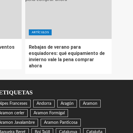
ARTÍCULOS
eventos
Rebajas de verano para
esquiadores: qué equipamiento de
invierno vale la pena comprar
ahora
ETIQUETAS
Alpes Franceses
Andorra
Aragón
Aramon
Aramon cerler
Aramon Formigal
Aramon Javalambre
Aramon Panticosa
Baqueira Beret
Boí Taüll
Catalunya
Cataluña