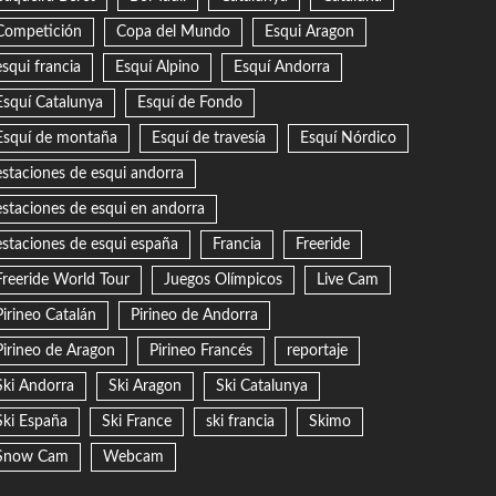
Competición
Copa del Mundo
Esqui Aragon
esqui francia
Esquí Alpino
Esquí Andorra
Esquí Catalunya
Esquí de Fondo
Esquí de montaña
Esquí de travesía
Esquí Nórdico
estaciones de esqui andorra
estaciones de esqui en andorra
estaciones de esqui españa
Francia
Freeride
Freeride World Tour
Juegos Olímpicos
Live Cam
Pirineo Catalán
Pirineo de Andorra
Pirineo de Aragon
Pirineo Francés
reportaje
Ski Andorra
Ski Aragon
Ski Catalunya
Ski España
Ski France
ski francia
Skimo
Snow Cam
Webcam