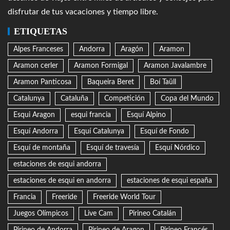
disfrutar de tus vacaciones y tiempo libre.
ETIQUETAS
Alpes Franceses
Andorra
Aragón
Aramon
Aramon cerler
Aramon Formigal
Aramon Javalambre
Aramon Panticosa
Baqueira Beret
Boí Taüll
Catalunya
Cataluña
Competición
Copa del Mundo
Esqui Aragon
esqui francia
Esquí Alpino
Esquí Andorra
Esquí Catalunya
Esquí de Fondo
Esquí de montaña
Esquí de travesía
Esquí Nórdico
estaciones de esqui andorra
estaciones de esqui en andorra
estaciones de esqui españa
Francia
Freeride
Freeride World Tour
Juegos Olímpicos
Live Cam
Pirineo Catalán
Pirineo de Andorra
Pirineo de Aragon
Pirineo Francés