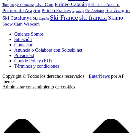
Pirineo Catalán
Live Cam
Pirineo de Andorra
Tour
Juegos Olímpicos
Ski Aragon
Pirineo de Aragon
Pirineo Francés
Ski Andorra
reportaje
Ski France
ski francia
Skimo
Ski Catalunya
Ski España
Webcam
Snow Cam
Quienes Somos
Situación
Contactar
Anuncia o Colabora con Soloski.net
Privacidad
Cookie Policy (EU)
Términos y condiciones
Copyright © Todos los derechos reservados.
|
EnterNews
por AF
themes.
Administrar consentimiento de cookies