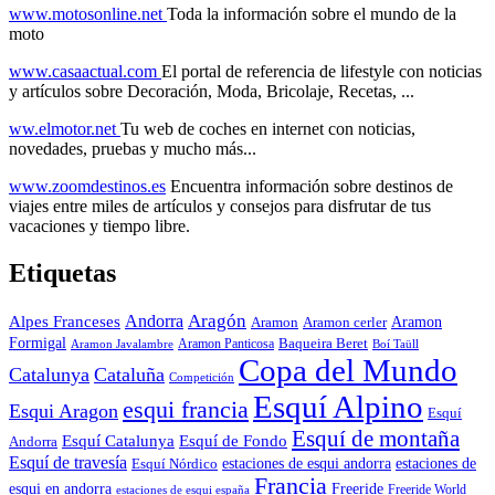
www.motosonline.net
Toda la información sobre el mundo de la
moto
www.casaactual.com
El portal de referencia de lifestyle con noticias
y artículos sobre Decoración, Moda, Bricolaje, Recetas, ...
ww.elmotor.net
Tu web de coches en internet con noticias,
novedades, pruebas y mucho más...
www.zoomdestinos.es
Encuentra información sobre destinos de
viajes entre miles de artículos y consejos para disfrutar de tus
vacaciones y tiempo libre.
Etiquetas
Aragón
Andorra
Alpes Franceses
Aramon
Aramon
Aramon cerler
Formigal
Baqueira Beret
Aramon Javalambre
Aramon Panticosa
Boí Taüll
Copa del Mundo
Catalunya
Cataluña
Competición
Esquí Alpino
esqui francia
Esqui Aragon
Esquí
Esquí de montaña
Esquí Catalunya
Esquí de Fondo
Andorra
Esquí de travesía
Esquí Nórdico
estaciones de esqui andorra
estaciones de
Francia
Freeride
esqui en andorra
Freeride World
estaciones de esqui españa