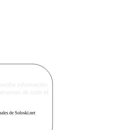
i.net
recibe información
ersonas de todo el
ales de Soloski.net