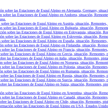
ón sobre las Estaciones de Esquí Alpino en Alemania, Germany, situació
n sobre las Estaciones de Esquí Alpino en Andorra, situación, Remontes, 
asa.
sobre las Estaciones de Esquí Alpino en Austria, situación, Remontes, p
n sobre las Estaciones de Esquí Alpino en Bulgaria, situación, Remontes,
ión sobre las Estaciones de Esquí Alpino en Eslovaquia, situación, Rem
ón sobre las Estaciones de Esquí Alpino en Eslovenia, situación, Remont
 sobre las Estaciones de Esquí Alpino en España, situación, Remontes, 
ón sobre las Estaciones de Esquí Alpino en Finlandia, situación, Remon
 sobre las Estaciones de Esquí Alpino en Francia, situación, Remontes,
sobre las Estaciones de Esquí Alpino en Grecia, situación, Remontes, p
bre las Estaciones de Esquí Alpino en italia, situación, Remontes, pist
ón sobre las Estaciones de Esquí Alpino en Noruega, situación, Remonte
 sobre las Estaciones de Esquí Alpino en Polonia, situación, Remontes,
ón sobre las Estaciones de Esquí Alpino en Rumania, situación, Remont
sobre las Estaciones de Esquí Alpino en Russia, situación, Remontes, p
sobre las Estaciones de Esquí Alpino en Suecia, situación, Remontes, p
obre las Estaciones de Esquí Alpino en Suiza, situación, Remontes, pis
ón sobre las Estaciones de Esquí Alpino en Argentina, situación, Remont
 sobre las Estaciones de Esquí Alpino en Canadá, situación, Remontes, p
obre las Estaciones de Esquí Alpino en Chile, situación, Remontes, pista
ormación sobre las Estaciones de Esquí Alpino en USA, Estados Unidos,