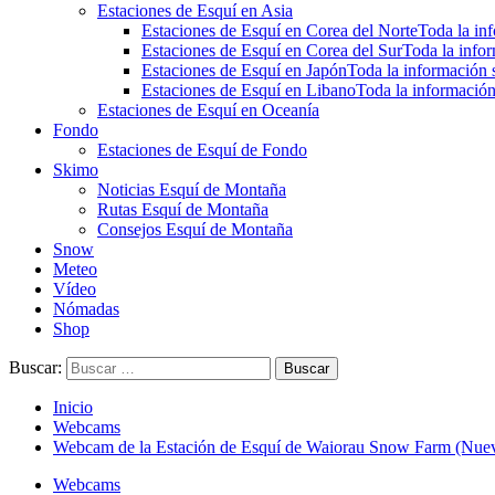
Estaciones de Esquí en Asia
Estaciones de Esquí en Corea del Norte
Toda la inf
Estaciones de Esquí en Corea del Sur
Toda la infor
Estaciones de Esquí en Japón
Toda la información s
Estaciones de Esquí en Libano
Toda la información
Estaciones de Esquí en Oceanía
Fondo
Estaciones de Esquí de Fondo
Skimo
Noticias Esquí de Montaña
Rutas Esquí de Montaña
Consejos Esquí de Montaña
Snow
Meteo
Vídeo
Nómadas
Shop
Buscar:
Inicio
Webcams
Webcam de la Estación de Esquí de Waiorau Snow Farm (Nue
Webcams