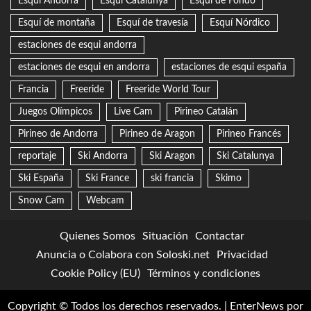
Esquí Andorra
Esquí Catalunya
Esquí de Fondo
Esquí de montaña
Esquí de travesía
Esquí Nórdico
estaciones de esqui andorra
estaciones de esqui en andorra
estaciones de esqui españa
Francia
Freeride
Freeride World Tour
Juegos Olímpicos
Live Cam
Pirineo Catalán
Pirineo de Andorra
Pirineo de Aragon
Pirineo Francés
reportaje
Ski Andorra
Ski Aragon
Ski Catalunya
Ski España
Ski France
ski francia
Skimo
Snow Cam
Webcam
Quienes Somos
Situación
Contactar
Anuncia o Colabora con Soloski.net
Privacidad
Cookie Policy (EU)
Términos y condiciones
Copyright © Todos los derechos reservados.
|
EnterNews
por