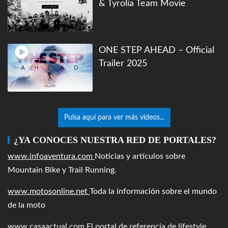
& Tyrolia Team Movie
ONE STEP AHEAD – Official
Trailer 2025
Pulsa aquí para ver más videos...
¿YA CONOCES NUESTRA RED DE PORTALES?
www.infoaventura.com
Noticias y artículos sobre
Mountain Bike y Trail Running.
www.motosonline.net
Toda la información sobre el mundo
de la moto
www.casaactual.com
El portal de referencia de lifestyle