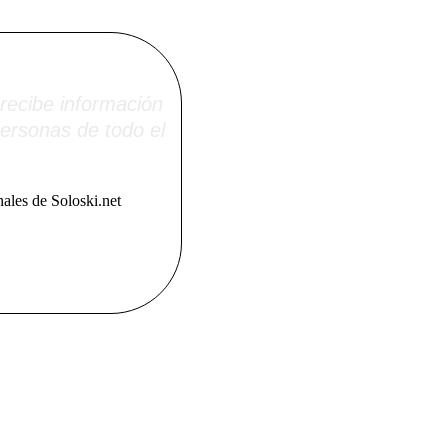
i.net
recibe información
ersonas de todo el
ales de Soloski.net