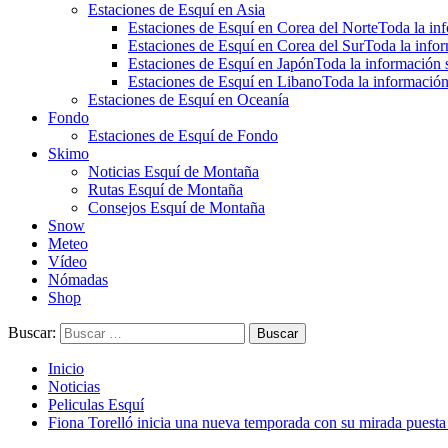
Estaciones de Esquí en Asia
Estaciones de Esquí en Corea del Norte
Toda la inf
Estaciones de Esquí en Corea del Sur
Toda la infor
Estaciones de Esquí en Japón
Toda la información s
Estaciones de Esquí en Libano
Toda la información
Estaciones de Esquí en Oceanía
Fondo
Estaciones de Esquí de Fondo
Skimo
Noticias Esquí de Montaña
Rutas Esquí de Montaña
Consejos Esquí de Montaña
Snow
Meteo
Vídeo
Nómadas
Shop
Buscar:
Inicio
Noticias
Peliculas Esquí
Fiona Torelló inicia una nueva temporada con su mirada pues