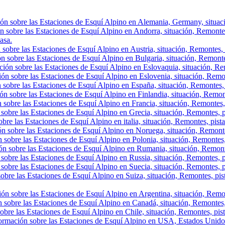
ón sobre las Estaciones de Esquí Alpino en Alemania, Germany, situació
n sobre las Estaciones de Esquí Alpino en Andorra, situación, Remontes, 
asa.
sobre las Estaciones de Esquí Alpino en Austria, situación, Remontes, p
n sobre las Estaciones de Esquí Alpino en Bulgaria, situación, Remontes,
ión sobre las Estaciones de Esquí Alpino en Eslovaquia, situación, Rem
ón sobre las Estaciones de Esquí Alpino en Eslovenia, situación, Remont
 sobre las Estaciones de Esquí Alpino en España, situación, Remontes, 
ón sobre las Estaciones de Esquí Alpino en Finlandia, situación, Remon
 sobre las Estaciones de Esquí Alpino en Francia, situación, Remontes,
sobre las Estaciones de Esquí Alpino en Grecia, situación, Remontes, p
bre las Estaciones de Esquí Alpino en italia, situación, Remontes, pist
ón sobre las Estaciones de Esquí Alpino en Noruega, situación, Remonte
 sobre las Estaciones de Esquí Alpino en Polonia, situación, Remontes,
ón sobre las Estaciones de Esquí Alpino en Rumania, situación, Remont
sobre las Estaciones de Esquí Alpino en Russia, situación, Remontes, p
sobre las Estaciones de Esquí Alpino en Suecia, situación, Remontes, p
obre las Estaciones de Esquí Alpino en Suiza, situación, Remontes, pis
ón sobre las Estaciones de Esquí Alpino en Argentina, situación, Remont
 sobre las Estaciones de Esquí Alpino en Canadá, situación, Remontes, p
obre las Estaciones de Esquí Alpino en Chile, situación, Remontes, pista
ormación sobre las Estaciones de Esquí Alpino en USA, Estados Unidos,