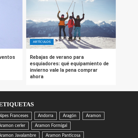
ARTÍCULOS
eventos
Rebajas de verano para
esquiadores: qué equipamiento de
invierno vale la pena comprar
ahora
ETIQUETAS
Alpes Franceses
Andorra
Aragón
Aramon
Aramon cerler
Aramon Formigal
Aramon Javalambre
Aramon Panticosa