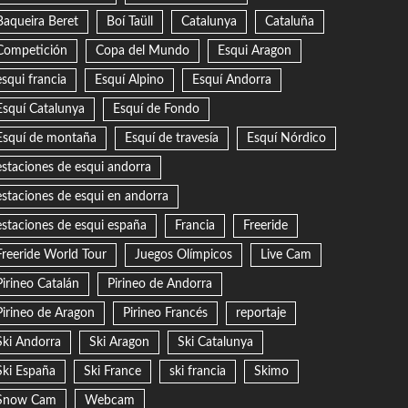
Baqueira Beret
Boí Taüll
Catalunya
Cataluña
Competición
Copa del Mundo
Esqui Aragon
esqui francia
Esquí Alpino
Esquí Andorra
Esquí Catalunya
Esquí de Fondo
Esquí de montaña
Esquí de travesía
Esquí Nórdico
estaciones de esqui andorra
estaciones de esqui en andorra
estaciones de esqui españa
Francia
Freeride
Freeride World Tour
Juegos Olímpicos
Live Cam
Pirineo Catalán
Pirineo de Andorra
Pirineo de Aragon
Pirineo Francés
reportaje
Ski Andorra
Ski Aragon
Ski Catalunya
Ski España
Ski France
ski francia
Skimo
Snow Cam
Webcam