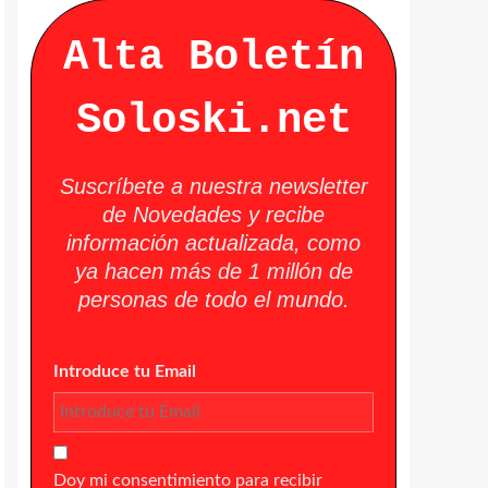
Alta Boletín
Soloski.net
Suscríbete a nuestra newsletter
de Novedades y recibe
información actualizada, como
ya hacen más de 1 millón de
personas de todo el mundo.
Introduce tu Email
Doy mi consentimiento para recibir