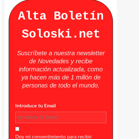
Alta Boletín
Soloski.net
Suscríbete a nuestra newsletter
de Novedades y recibe
información actualizada, como
ya hacen más de 1 millón de
personas de todo el mundo.
Introduce tu Email
Doy mi consentimiento para recibir