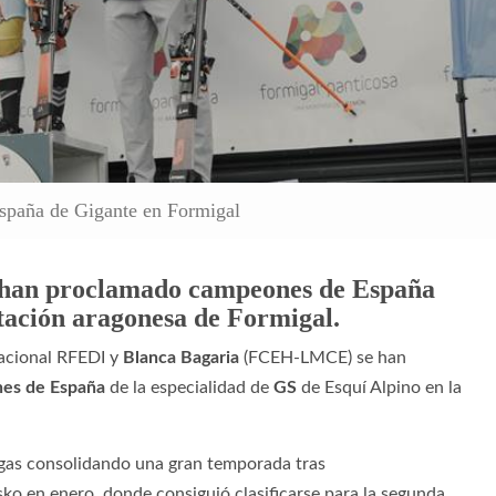
spaña de Gigante en Formigal
e han proclamado campeones de España
stación aragonesa de Formigal.
cional RFEDI y
Blanca Bagaria
(FCEH-LMCE) se han
es de España
de la especialidad de
GS
de Esquí Alpino en la
ngas consolidando una gran temporada tras
sko en enero, donde consiguió clasificarse para la segunda