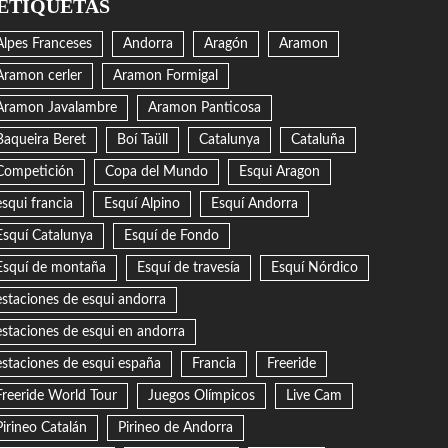
ETIQUETAS
Alpes Franceses
Andorra
Aragón
Aramon
Aramon cerler
Aramon Formigal
Aramon Javalambre
Aramon Panticosa
Baqueira Beret
Boí Taüll
Catalunya
Cataluña
Competición
Copa del Mundo
Esqui Aragon
esqui francia
Esquí Alpino
Esquí Andorra
Esquí Catalunya
Esquí de Fondo
Esquí de montaña
Esquí de travesía
Esquí Nórdico
estaciones de esqui andorra
estaciones de esqui en andorra
estaciones de esqui españa
Francia
Freeride
Freeride World Tour
Juegos Olímpicos
Live Cam
Pirineo Catalán
Pirineo de Andorra