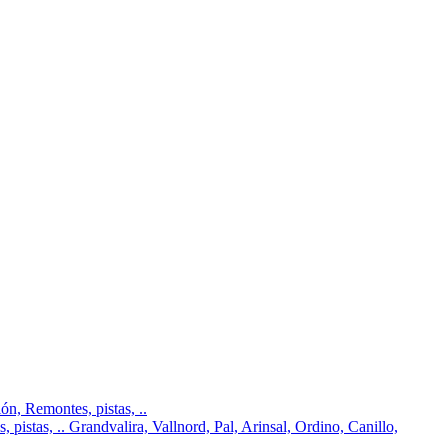
n, Remontes, pistas, ..
pistas, .. Grandvalira, Vallnord, Pal, Arinsal, Ordino, Canillo,