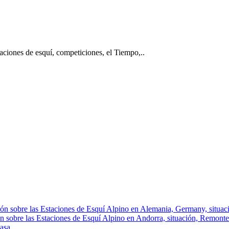
taciones de esquí, competiciones, el Tiempo,..
ón sobre las Estaciones de Esquí Alpino en Alemania, Germany, situació
n sobre las Estaciones de Esquí Alpino en Andorra, situación, Remontes, 
asa.