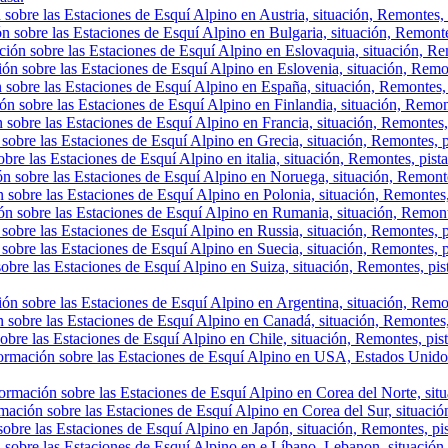
sobre las Estaciones de Esquí Alpino en Austria, situación, Remontes, p
n sobre las Estaciones de Esquí Alpino en Bulgaria, situación, Remontes,
ión sobre las Estaciones de Esquí Alpino en Eslovaquia, situación, Rem
ón sobre las Estaciones de Esquí Alpino en Eslovenia, situación, Remont
 sobre las Estaciones de Esquí Alpino en España, situación, Remontes, 
ón sobre las Estaciones de Esquí Alpino en Finlandia, situación, Remon
 sobre las Estaciones de Esquí Alpino en Francia, situación, Remontes,
sobre las Estaciones de Esquí Alpino en Grecia, situación, Remontes, p
bre las Estaciones de Esquí Alpino en italia, situación, Remontes, pist
ón sobre las Estaciones de Esquí Alpino en Noruega, situación, Remonte
 sobre las Estaciones de Esquí Alpino en Polonia, situación, Remontes,
ón sobre las Estaciones de Esquí Alpino en Rumania, situación, Remont
sobre las Estaciones de Esquí Alpino en Russia, situación, Remontes, p
sobre las Estaciones de Esquí Alpino en Suecia, situación, Remontes, p
obre las Estaciones de Esquí Alpino en Suiza, situación, Remontes, pis
ón sobre las Estaciones de Esquí Alpino en Argentina, situación, Remont
 sobre las Estaciones de Esquí Alpino en Canadá, situación, Remontes, p
obre las Estaciones de Esquí Alpino en Chile, situación, Remontes, pista
ormación sobre las Estaciones de Esquí Alpino en USA, Estados Unidos,
ormación sobre las Estaciones de Esquí Alpino en Corea del Norte, situa
mación sobre las Estaciones de Esquí Alpino en Corea del Sur, situación
obre las Estaciones de Esquí Alpino en Japón, situación, Remontes, pist
 sobre las Estaciones de Esquí Alpino en e Líbano, Lebanon, situación, 