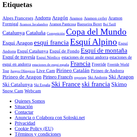
Etiquetas
Aragón
Andorra
Alpes Franceses
Aramon
Aramon
Aramon cerler
Formigal
Baqueira Beret
Aramon Javalambre
Aramon Panticosa
Boí Taüll
Copa del Mundo
Catalunya
Cataluña
Competición
Esquí Alpino
esqui francia
Esqui Aragon
Esquí
Esquí de montaña
Esquí Catalunya
Esquí de Fondo
Andorra
Esquí de travesía
Esquí Nórdico
estaciones de esqui andorra
estaciones de
Francia
Freeride
esqui en andorra
Freeride World
estaciones de esqui españa
Pirineo Catalán
Live Cam
Pirineo de Andorra
Tour
Juegos Olímpicos
Ski Aragon
Pirineo de Aragon
Pirineo Francés
Ski Andorra
reportaje
Ski France
ski francia
Skimo
Ski Catalunya
Ski España
Webcam
Snow Cam
Quienes Somos
Situación
Contactar
Anuncia o Colabora con Soloski.net
Privacidad
Cookie Policy (EU)
Términos y condiciones