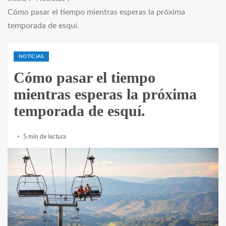
Cómo pasar el tiempo mientras esperas la próxima
temporada de esquí.
NOTICIAS
Cómo pasar el tiempo
mientras esperas la próxima
temporada de esquí.
5 min de lectura