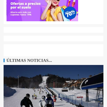
ÚLTIMAS NOTICIAS...