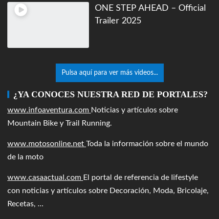
ONE STEP AHEAD – Official
Trailer 2025
Pulsa aquí para ver más videos...
¿YA CONOCES NUESTRA RED DE PORTALES?
www.infoaventura.com
Noticias y artículos sobre
Mountain Bike y Trail Running.
www.motosonline.net
Toda la información sobre el mundo
de la moto
www.casaactual.com
El portal de referencia de lifestyle
con noticias y artículos sobre Decoración, Moda, Bricolaje,
Recetas, ...