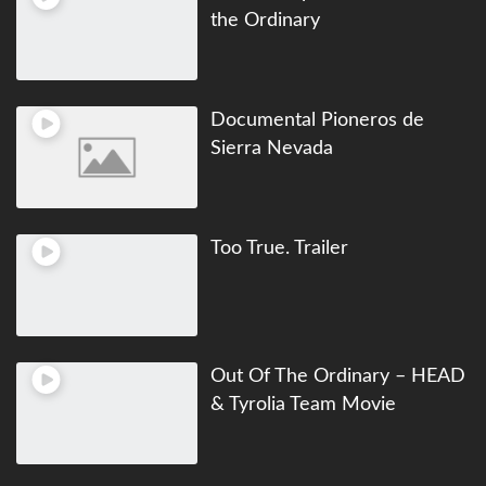
the Ordinary
Documental Pioneros de
Sierra Nevada
Too True. Trailer
Out Of The Ordinary – HEAD
& Tyrolia Team Movie