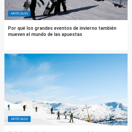
ARTÍCULOS
Por qué los grandes eventos de invierno también
mueven el mundo de las apuestas
ARTÍCULOS