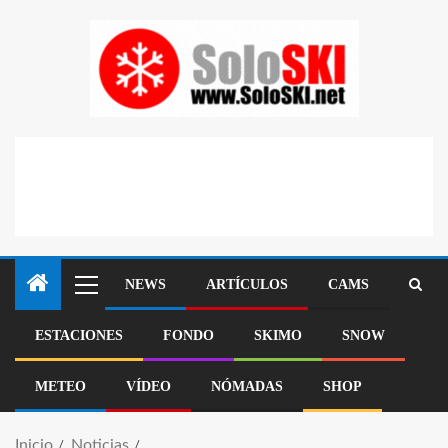
NEWS
ARTÍCULOS
CAMS
ESTACIONES
FONDO
SKIMO
SNOW
METEO
VÍDEO
NÓMADAS
SHOP
Inicio
Noticias