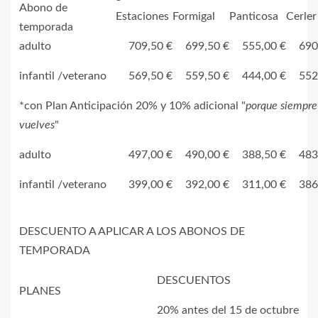
Abono de
Estaciones
Formigal
Panticosa
Cerler
temporada
adulto
709,50 €
699,50 €
555,00 €
690
infantil /veterano
569,50 €
559,50 €
444,00 €
552
*con Plan Anticipación 20% y 10% adicional "
porque siempre
vuelves
"
adulto
497,00 €
490,00 €
388,50 €
483
infantil /veterano
399,00 €
392,00 €
311,00 €
386
DESCUENTO A APLICAR A LOS ABONOS DE
TEMPORADA
DESCUENTOS
PLANES
20% antes del 15 de octubre