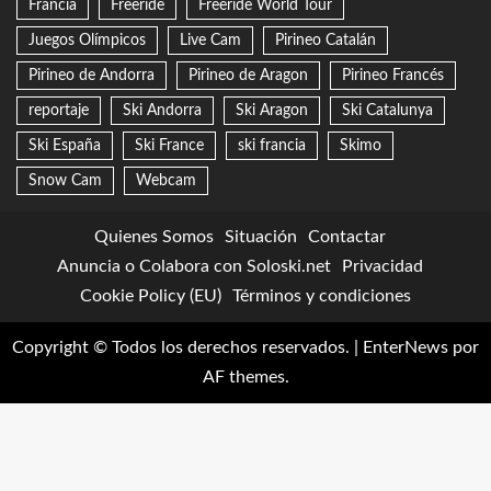
Francia
Freeride
Freeride World Tour
Juegos Olímpicos
Live Cam
Pirineo Catalán
Pirineo de Andorra
Pirineo de Aragon
Pirineo Francés
reportaje
Ski Andorra
Ski Aragon
Ski Catalunya
Ski España
Ski France
ski francia
Skimo
Snow Cam
Webcam
Quienes Somos
Situación
Contactar
Anuncia o Colabora con Soloski.net
Privacidad
Cookie Policy (EU)
Términos y condiciones
Copyright © Todos los derechos reservados.
|
EnterNews
por
AF themes.