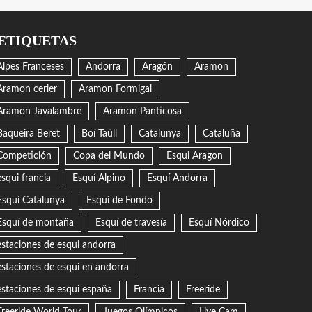
ETIQUETAS
Alpes Franceses
Andorra
Aragón
Aramon
Aramon cerler
Aramon Formigal
Aramon Javalambre
Aramon Panticosa
Baqueira Beret
Boí Taüll
Catalunya
Cataluña
Competición
Copa del Mundo
Esqui Aragon
esqui francia
Esquí Alpino
Esquí Andorra
Esquí Catalunya
Esquí de Fondo
Esquí de montaña
Esquí de travesía
Esquí Nórdico
estaciones de esqui andorra
estaciones de esqui en andorra
estaciones de esqui españa
Francia
Freeride