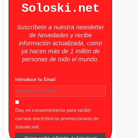
Soloski.net
Suscríbete a nuestra newsletter
de Novedades y recibe
información actualizada, como
ya hacen más de 1 millón de
personas de todo el mundo.
Introduce tu Email
Doy mi consentimiento para recibir
correos electrónicos promocionales de
Soloski.net