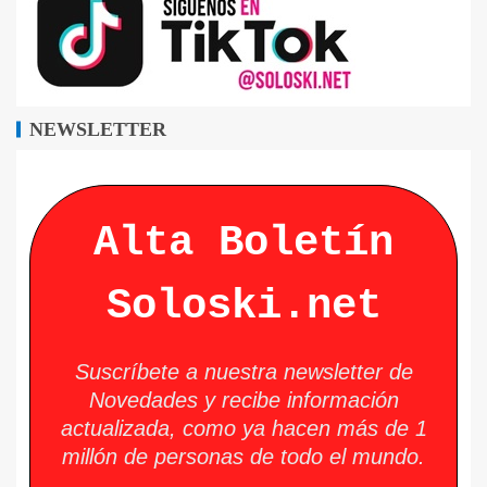
NEWSLETTER
Alta Boletín
Soloski.net
Suscríbete a nuestra newsletter de
Novedades y recibe información
actualizada, como ya hacen más de 1
millón de personas de todo el mundo.