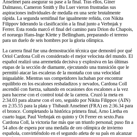
Anselmet para asegurar su pase a la final. Tras ellos, Giner
Dalmasso, Cameron Smith y Bu Luer vieron frustradas sus
aspiraciones individuales de medalla en una serie brutalmente
rápida. La segunda semifinal fue igualmente reñida, con Nikita
Filippov liderando la clasificación a la final junto a Verbnjak y
Ferrer. Esta ronda marcó el final del camino para Drion du Chapois,
el noruego Hans-Inge Klette y Bellingham, preparando el terreno
para un duelo de seis hombres por la gloria olímpica.
La carrera final fue una demostración técnica que demostró por qué
Oriol Cardona Coll es considerado el mejor velocista del mundo. El
español realizó una arremetida decisiva y explosiva en las últimas
etapas de la sección de diamante, ejecutando una transición que le
permitió atacar las escaleras de la montaña con una velocidad
inigualable. Mientras sus competidores luchaban por encontrar
equilibrio en los escalones resbaladizos y nevados, Cardona Coll
ascendió con fuerza, saltando en ocasiones dos escalones a la vez
para hacerse con el control total de la carrera. Cruzó la meta en
2:34.03 para alzarse con el oro, seguido por Nikita Filippov (AIN)
en 2:35.55 para la plata y Thibault Anselmet (FRA) en 2:36.34 para
el bronce. Completando la histórica primera final, Arno Lietha en
cuarto lugar, Paul Verbnjak en quinto y Ot Ferrer en sexto.Para
Cardona Coll, la victoria fue más que un triunfo personal; puso fin a
54 años de espera por una medalla de oro olímpica de invierno
española, convirtiéndolo en el segundo atleta de su país en alcanzar