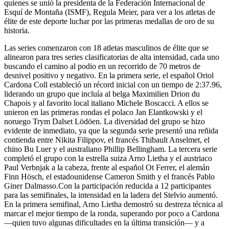
quienes se unió la presidenta de la Federación Internacional de
Esquí de Montaña (ISMF), Regula Meier, para ver a los atletas de
élite de este deporte luchar por las primeras medallas de oro de su
historia.
Las series comenzaron con 18 atletas masculinos de élite que se
alinearon para tres series clasificatorias de alta intensidad, cada uno
buscando el camino al podio en un recorrido de 70 metros de
desnivel positivo y negativo. En la primera serie, el español Oriol
Cardona Coll estableció un récord inicial con un tiempo de 2:37.96,
liderando un grupo que incluía al belga Maximilien Drion du
Chapois y al favorito local italiano Michele Boscacci. A ellos se
unieron en las primeras rondas el polaco Jan Elantkowski y el
noruego Trym Dalset Lödöen. La diversidad del grupo se hizo
evidente de inmediato, ya que la segunda serie presentó una reñida
contienda entre Nikita Filippov, el francés Thibault Anselmet, el
chino Bu Luer y el australiano Phillip Bellingham. La tercera serie
completó el grupo con la estrella suiza Arno Lietha y el austriaco
Paul Verbnjak a la cabeza, frente al español Ot Ferrer, el alemán
Finn Hösch, el estadounidense Cameron Smith y el francés Pablo
Giner Dalmasso.Con la participación reducida a 12 participantes
para las semifinales, la intensidad en la ladera del Stelvio aumentó.
En la primera semifinal, Arno Lietha demostró su destreza técnica al
marcar el mejor tiempo de la ronda, superando por poco a Cardona
—quien tuvo algunas dificultades en la última transición— y a