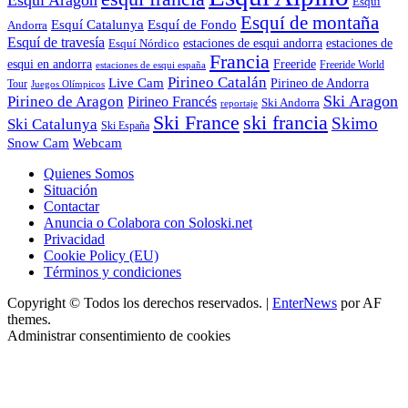
Esquí
Esquí de montaña
Esquí Catalunya
Esquí de Fondo
Andorra
Esquí de travesía
Esquí Nórdico
estaciones de esqui andorra
estaciones de
Francia
Freeride
esqui en andorra
Freeride World
estaciones de esqui españa
Pirineo Catalán
Live Cam
Pirineo de Andorra
Tour
Juegos Olímpicos
Ski Aragon
Pirineo de Aragon
Pirineo Francés
Ski Andorra
reportaje
Ski France
ski francia
Skimo
Ski Catalunya
Ski España
Webcam
Snow Cam
Quienes Somos
Situación
Contactar
Anuncia o Colabora con Soloski.net
Privacidad
Cookie Policy (EU)
Términos y condiciones
Copyright © Todos los derechos reservados.
|
EnterNews
por AF
themes.
Administrar consentimiento de cookies