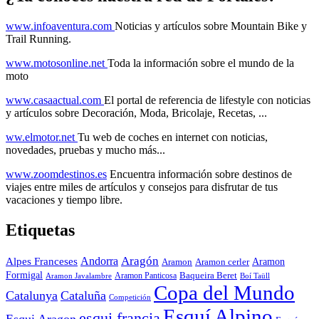
www.infoaventura.com
Noticias y artículos sobre Mountain Bike y
Trail Running.
www.motosonline.net
Toda la información sobre el mundo de la
moto
www.casaactual.com
El portal de referencia de lifestyle con noticias
y artículos sobre Decoración, Moda, Bricolaje, Recetas, ...
ww.elmotor.net
Tu web de coches en internet con noticias,
novedades, pruebas y mucho más...
www.zoomdestinos.es
Encuentra información sobre destinos de
viajes entre miles de artículos y consejos para disfrutar de tus
vacaciones y tiempo libre.
Etiquetas
Aragón
Andorra
Alpes Franceses
Aramon
Aramon
Aramon cerler
Formigal
Baqueira Beret
Aramon Javalambre
Aramon Panticosa
Boí Taüll
Copa del Mundo
Catalunya
Cataluña
Competición
Esquí Alpino
esqui francia
Esqui Aragon