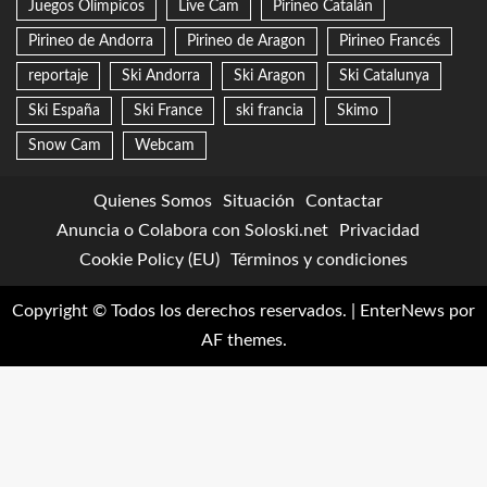
Juegos Olímpicos
Live Cam
Pirineo Catalán
Pirineo de Andorra
Pirineo de Aragon
Pirineo Francés
reportaje
Ski Andorra
Ski Aragon
Ski Catalunya
Ski España
Ski France
ski francia
Skimo
Snow Cam
Webcam
Quienes Somos
Situación
Contactar
Anuncia o Colabora con Soloski.net
Privacidad
Cookie Policy (EU)
Términos y condiciones
Copyright © Todos los derechos reservados.
|
EnterNews
por
AF themes.