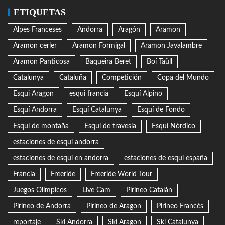
ETIQUETAS
Alpes Franceses
Andorra
Aragón
Aramon
Aramon cerler
Aramon Formigal
Aramon Javalambre
Aramon Panticosa
Baqueira Beret
Boí Taüll
Catalunya
Cataluña
Competición
Copa del Mundo
Esqui Aragon
esqui francia
Esquí Alpino
Esquí Andorra
Esquí Catalunya
Esquí de Fondo
Esquí de montaña
Esquí de travesía
Esquí Nórdico
estaciones de esqui andorra
estaciones de esqui en andorra
estaciones de esqui españa
Francia
Freeride
Freeride World Tour
Juegos Olímpicos
Live Cam
Pirineo Catalán
Pirineo de Andorra
Pirineo de Aragon
Pirineo Francés
reportaje
Ski Andorra
Ski Aragon
Ski Catalunya