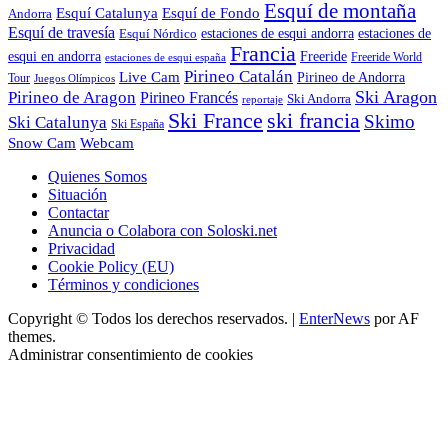
Esquí de montaña
Esquí Catalunya
Esquí de Fondo
Andorra
Esquí de travesía
Esquí Nórdico
estaciones de esqui andorra
estaciones de
Francia
Freeride
esqui en andorra
Freeride World
estaciones de esqui españa
Pirineo Catalán
Live Cam
Pirineo de Andorra
Tour
Juegos Olímpicos
Ski Aragon
Pirineo de Aragon
Pirineo Francés
Ski Andorra
reportaje
Ski France
ski francia
Skimo
Ski Catalunya
Ski España
Webcam
Snow Cam
Quienes Somos
Situación
Contactar
Anuncia o Colabora con Soloski.net
Privacidad
Cookie Policy (EU)
Términos y condiciones
Copyright © Todos los derechos reservados.
|
EnterNews
por AF
themes.
Administrar consentimiento de cookies