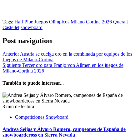
Tags:
Half Pipe
Juegos Olímpicos
Milano Cortina 2026
Queralt
Castellet
snowboard
Post navigation
Anterior
Austria se cuelga oro en la combinada por equipos de los
Juegos de Milano-Cortina
Siguiente
Tercer oro para Franjo von Allmen en los juegos de
Milano-Cortina 2026
También te puede interesar...
3 min de lectura
Competiciones Snowboard
Andrea Seijas y Álvaro Romero, campeones de España de
snowboardcross en Sierra Nevada