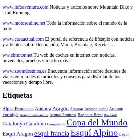
www.infoaventura.com
Noticias y artículos sobre Mountain Bike y
Trail Running.
www.motosonline.net
Toda la información sobre el mundo de la
moto
www.casaactual.com
El portal de referencia de lifestyle con noticias
y artículos sobre Decoración, Moda, Bricolaje, Recetas, ...
ww.elmotor.net
Tu web de coches en internet con noticias,
novedades, pruebas y mucho más...
www.zoomdestinos.es
Encuentra información sobre destinos de
viajes entre miles de artículos y consejos para disfrutar de tus
vacaciones y tiempo libre.
Etiquetas
Aragón
Andorra
Alpes Franceses
Aramon
Aramon
Aramon cerler
Formigal
Baqueira Beret
Aramon Javalambre
Aramon Panticosa
Boí Taüll
Copa del Mundo
Catalunya
Cataluña
Competición
Esquí Alpino
esqui francia
Esqui Aragon
Esquí