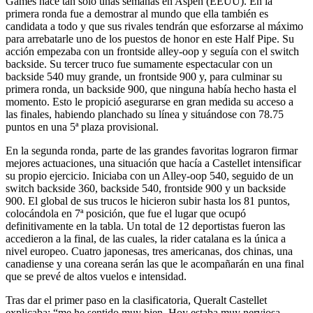
Games hace tan solo unas semanas en Aspen (EEUU). En la
primera ronda fue a demostrar al mundo que ella también es
candidata a todo y que sus rivales tendrán que esforzarse al máximo
para arrebatarle uno de los puestos de honor en este Half Pipe. Su
acción empezaba con un frontside alley-oop y seguía con el switch
backside. Su tercer truco fue sumamente espectacular con un
backside 540 muy grande, un frontside 900 y, para culminar su
primera ronda, un backside 900, que ninguna había hecho hasta el
momento. Esto le propició asegurarse en gran medida su acceso a
las finales, habiendo planchado su línea y situándose con 78.75
puntos en una 5ª plaza provisional.
En la segunda ronda, parte de las grandes favoritas lograron firmar
mejores actuaciones, una situación que hacía a Castellet intensificar
su propio ejercicio. Iniciaba con un Alley-oop 540, seguido de un
switch backside 360, backside 540, frontside 900 y un backside
900. El global de sus trucos le hicieron subir hasta los 81 puntos,
colocándola en 7ª posición, que fue el lugar que ocupó
definitivamente en la tabla. Un total de 12 deportistas fueron las
accedieron a la final, de las cuales, la rider catalana es la única a
nivel europeo. Cuatro japonesas, tres americanas, dos chinas, una
canadiense y una coreana serán las que le acompañarán en una final
que se prevé de altos vuelos e intensidad.
Tras dar el primer paso en la clasificatoria, Queralt Castellet
explicaba: “me he sentido muy bien. Hoy estaba muy nerviosa