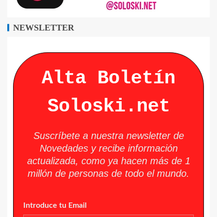
NEWSLETTER
Alta Boletín
Soloski.net
Suscríbete a nuestra newsletter de
Novedades y recibe información
actualizada, como ya hacen más de 1
millón de personas de todo el mundo.
Introduce tu Email