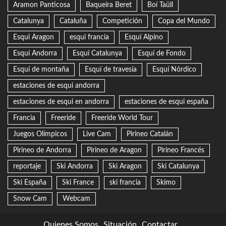
Aramon Panticosa
Baqueira Beret
Boí Taüll
Catalunya
Cataluña
Competición
Copa del Mundo
Esqui Aragon
esqui francia
Esquí Alpino
Esquí Andorra
Esquí Catalunya
Esquí de Fondo
Esquí de montaña
Esquí de travesía
Esquí Nórdico
estaciones de esqui andorra
estaciones de esqui en andorra
estaciones de esqui españa
Francia
Freeride
Freeride World Tour
Juegos Olímpicos
Live Cam
Pirineo Catalán
Pirineo de Andorra
Pirineo de Aragon
Pirineo Francés
reportaje
Ski Andorra
Ski Aragon
Ski Catalunya
Ski España
Ski France
ski francia
Skimo
Snow Cam
Webcam
Quienes Somos
Situación
Contactar