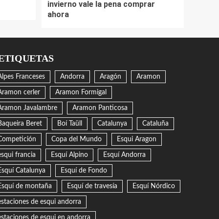
invierno vale la pena comprar
ahora
ETIQUETAS
Alpes Franceses
Andorra
Aragón
Aramon
Aramon cerler
Aramon Formigal
Aramon Javalambre
Aramon Panticosa
Baqueira Beret
Boí Taüll
Catalunya
Cataluña
Competición
Copa del Mundo
Esqui Aragon
esqui francia
Esquí Alpino
Esquí Andorra
Esquí Catalunya
Esquí de Fondo
Esquí de montaña
Esquí de travesía
Esquí Nórdico
estaciones de esqui andorra
estaciones de esqui en andorra