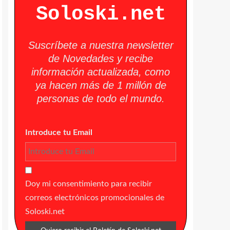
Soloski.net
Suscríbete a nuestra newsletter
de Novedades y recibe
información actualizada, como
ya hacen más de 1 millón de
personas de todo el mundo.
Introduce tu Email
Doy mi consentimiento para recibir
correos electrónicos promocionales de
Soloski.net