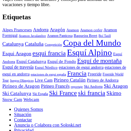
vacaciones y tiempo libre.
Etiquetas
Aragón
Andorra
Alpes Franceses
Aramon
Aramon
Aramon cerler
Formigal
Baqueira Beret
Aramon Javalambre
Aramon Panticosa
Boí Taüll
Copa del Mundo
Catalunya
Cataluña
Competición
Esquí Alpino
esqui francia
Esqui Aragon
Esquí
Esquí de montaña
Esquí Catalunya
Esquí de Fondo
Andorra
Esquí de travesía
Esquí Nórdico
estaciones de esqui andorra
estaciones de
Francia
Freeride
esqui en andorra
Freeride World
estaciones de esqui españa
Pirineo Catalán
Live Cam
Pirineo de Andorra
Tour
Juegos Olímpicos
Ski Aragon
Pirineo de Aragon
Pirineo Francés
Ski Andorra
reportaje
Ski France
ski francia
Skimo
Ski Catalunya
Ski España
Webcam
Snow Cam
Quienes Somos
Situación
Contactar
Anuncia o Colabora con Soloski.net
Privacidad